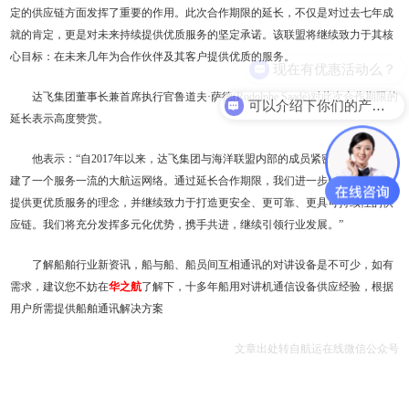
定的供应链方面发挥了重要的作用。此次合作期限的延长，不仅是对过去七年成
就的肯定，更是对未来持续提供优质服务的坚定承诺。该联盟将继续致力于其核
心目标：在未来几年为合作伙伴及其客户提供优质的服务。
现在有优惠活动么？
达飞集团董事长兼首席执行官鲁道夫·萨德(Rodolphe Saadé)对此次合作期限的
可以介绍下你们的产品么？
延长表示高度赞赏。
他表示：“自2017年以来，达飞集团与海洋联盟内部的成员紧密合作，共同构
建了一个服务一流的大航运网络。通过延长合作期限，我们进一步坚定了为客户
提供更优质服务的理念，并继续致力于打造更安全、更可靠、更具可持续性的供
应链。我们将充分发挥多元化优势，携手共进，继续引领行业发展。”
了解船舶行业新资讯，船与船、船员间互相通讯的对讲设备是不可少，如有
需求，建议您不妨在
华之航
了解下，十多年船用对讲机通信设备供应经验，根据
用户所需提供船舶通讯解决方案
文章出处转自航运在线微信公众号