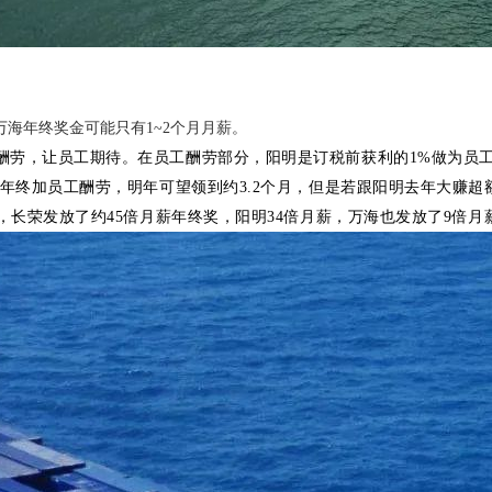
万海年终奖金可能只有1~2个月月薪。
劳，让员工期待。在员工酬劳部分，阳明是订税前获利的1%做为员工酬劳
计年终加员工酬劳，明年可望领到约3.2个月，但是若跟阳明去年大赚超
，长荣发放了约45倍月薪年终奖，阳明34倍月薪，万海也发放了9倍月