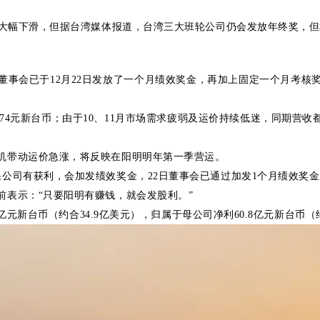
绩大幅下滑，但据台湾媒体报道，台湾三大班轮公司仍会发放年终奖，但相
董事会已于12月22日发放了一个月绩效奖金，再加上固定一个月考核
.74元新台币；由于10、11月市场需求疲弱及运价持续低迷，同期营收都
机带动运价急涨，将反映在阳明明年第一季营运。
果公司有获利，会加发绩效奖金，22日董事会已通过加发1个月绩效奖
前表示：“只要阳明有赚钱，就会发股利。”
1亿元新台币（约合34.9亿美元），归属于母公司净利60.8亿元新台币（