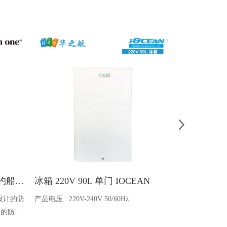
Ocean one对讲机 SOLAS公约船舶消防A600V ATEX防爆对讲机
冰箱 220V 90L 单门 IOCEAN
BB蓄电池 6V
设计的防
产品电压 : 220V-240V 50/60Hz
电池类型 : 船
全的防爆
能够在掉