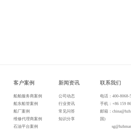
落水中时自动浮出水面，适用于船
港口码头、石油石化和其他需要防
备的场合
客户案例
新闻资讯
联系我们
船舶服务商案例
公司动态
电话：400-8068-
船东船管案例
行业资讯
手机：+86 159 86
船厂案例
常见问答
邮箱：
china@hzh
维修代理商案例
知识分享
国)
石油平台案例
sg@hzhmar