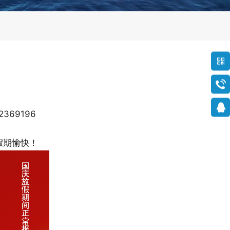
69196
假期愉快！