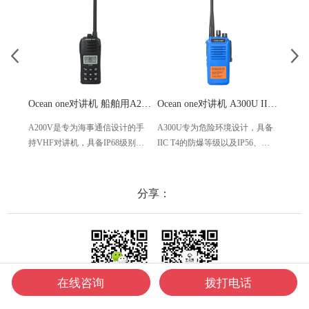
Ocean one对讲机 船舶用A200V漂浮式手持防水对讲机
Ocean one对讲机 A300U IIC T4氢气防爆对讲机 船舶消防本质安全无线电
A200V是专为海事通信设计的手
A300U专为危险环境设计，具备
A60
持VHF对讲机，具备IP68级别的
IIC T4的防爆等级以及IP56、
防设计
防水性能以及落水漂浮功能，配
ECM、CCS等认证，海上钻井平
欧盟
备了LCD显示屏以及双频/三频值
台、港口码头等涉水环境中也可
等级达
守功能。没有信号或长时间无操
使用
水中
分享：
作时自动开启扫描，延长电池使
舶消
用时间。
其他
在线咨询
拨打电话
微信咨询
微信公众号