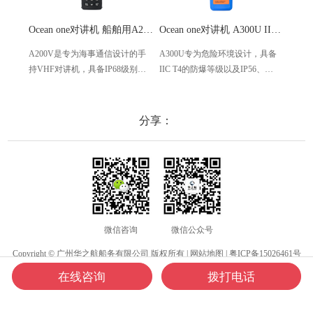
Ocean one对讲机 船舶用A200V漂浮式手持防水对讲机
Ocean one对讲机 A300U IIC T4氢气防爆对讲机 船舶消防本质安全无线电
A200V是专为海事通信设计的手
A300U专为危险环境设计，具备
A60
持VHF对讲机，具备IP68级别的
IIC T4的防爆等级以及IP56、
防设计
防水性能以及落水漂浮功能，配
ECM、CCS等认证，海上钻井平
欧盟
备了LCD显示屏以及双频/三频值
台、港口码头等涉水环境中也可
等级达
守功能。没有信号或长时间无操
使用
水中
分享：
作时自动开启扫描，延长电池使
舶消
用时间。
其他
微信咨询
微信公众号
Copyright © 广州华之航船务有限公司 版权所有 |
网站地图
|
粤ICP备15026461号
在线咨询
拨打电话