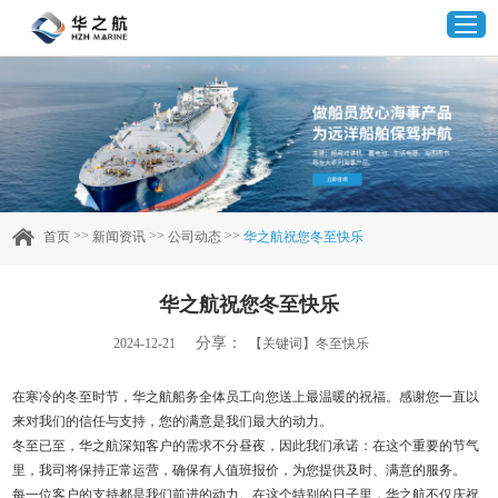
首页
产品中心
>>
>>
>>
首页
新闻资讯
公司动态
华之航祝您冬至快乐
企业实力
华之航祝您冬至快乐
客户案例
分享：
2024-12-21
【关键词】冬至快乐
新闻资讯
在寒冷的冬至时节，华之航船务全体员工向您送上最温暖的祝福。感谢您一直以
来对我们的信任与支持，您的满意是我们最大的动力。
冬至已至，华之航深知客户的需求不分昼夜，因此我们承诺：在这个重要的节气
联系我们
里，我司将保持正常运营，确保有人值班报价，为您提供及时、满意的服务。
每一位客户的支持都是我们前进的动力。在这个特别的日子里，华之航不仅庆祝