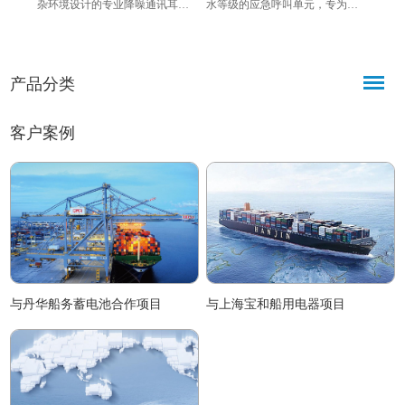
杂环境设计的专业降噪通讯耳
水等级的应急呼叫单元，专为冷
1520
机，搭载全新扬声器与麦克风，
库、冷藏间、船舶等严苛环境设
姆工业
结合高衰减耳罩与10米线缆，适
计，具备一键呼叫、发光指示、
水性
配模拟电话及Vingtor对讲系统，
快速响应等特点，兼容ITCS-A呼
恶劣
产品分类
兼顾听力保护与清晰通讯，广泛
叫系统，可实现稳定、便捷的应
站配
应用于工业、调度、安保等专业
急通信，保障极端环境下的人员
质清
场景。
与设备安全。
户外
客户案例
与丹华船务蓄电池合作项目
与上海宝和船用电器项目