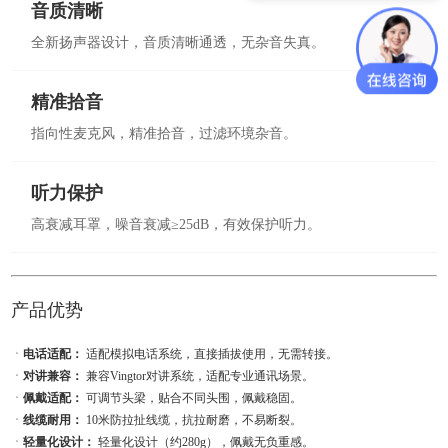
音质清晰
全新扬声器设计，音质清晰通透，无杂音失真。
精准拾音
指向性麦克风，精准拾音，过滤环境杂音。
听力保护
高衰减耳罩，噪音衰减≥25dB，有效保护听力。
产品优势
ㆍ
电话适配：
适配模拟电话系统，直接插拔使用，无需转接。
ㆍ
对讲兼容：
兼容Vingtor对讲系统，适配专业通讯场景。
ㆍ
佩戴适配：
可调节头梁，贴合不同头围，佩戴稳固。
ㆍ
线缆耐用：
10米防拉扯线缆，抗拉耐磨，不易断裂。
ㆍ
轻量化设计：
轻量化设计（约280g），佩戴无负重感。