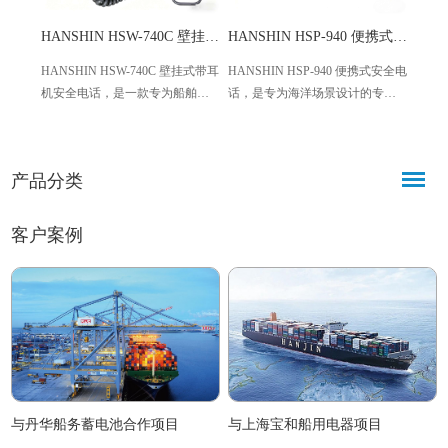
HANSHIN HSW-740C 壁挂式带耳机安全电话 船舶专用
HANSHIN HSP-940 便携式安全电话 海事专用
HANSHIN HSW-740C 壁挂式带耳
HANSHIN HSP-940 便携式安全电
IMC
机安全电话，是一款专为船舶领
话，是专为海洋场景设计的专业
控制器
域设计的专业通信设备，适配商
通讯设备，适配商用船舶、海上
器，最
用船舶、海上平台等各类场景，
平台等多种场景，符合国际海事
备应
具备耐用、清晰、易集成的特
标准，兼具便携性与可靠性，为
控精
产品分类
点，符合国际船舶标准，为船舶
海上作业提供安全、稳定的通讯
域，
航行与作业安全提供稳定可靠的
保障。
通信保障。
客户案例
与丹华船务蓄电池合作项目
与上海宝和船用电器项目