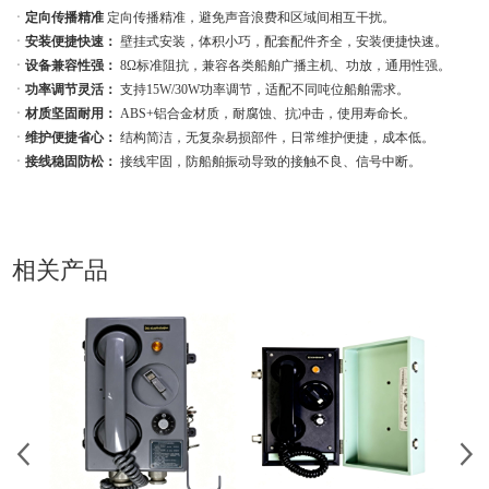
ㆍ
定向传播精准
定向传播精准，避免声音浪费和区域间相互干扰。
ㆍ
安装便捷快速：
壁挂式安装，体积小巧，配套配件齐全，安装便捷快速。
ㆍ
设备兼容性强：
8Ω标准阻抗，兼容各类船舶广播主机、功放，通用性强。
ㆍ
功率调节灵活：
支持15W/30W功率调节，适配不同吨位船舶需求。
ㆍ
材质坚固耐用：
ABS+铝合金材质，耐腐蚀、抗冲击，使用寿命长。
ㆍ
维护便捷省心：
结构简洁，无复杂易损部件，日常维护便捷，成本低。
ㆍ
接线稳固防松：
接线牢固，防船舶振动导致的接触不良、信号中断。
相关产品