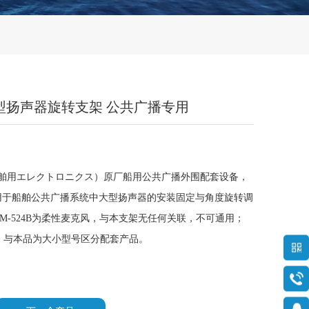
船用大型扬声器旋转支架 公共广播专用
E（日本舶用エレクトロニクス）原厂船用公共广播外围配套设备，
用于船舶公共广播系统中大型扬声器的安装固定与角度旋转调
M-524B为柔性麦克风，与本支架无任何关联，不可通用；
支架，与本品为大小型号区分配套产品。