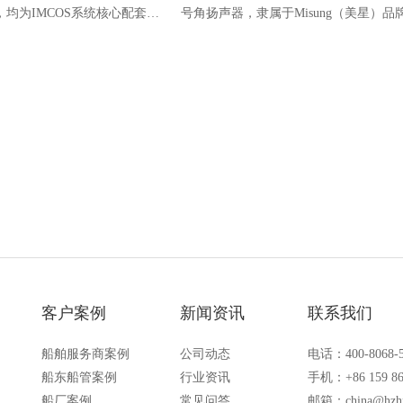
，均为IMCOS系统核心配套设
号角扬声器，隶属于Misung（美星）品
视器负责实时监测系统所有设
为船舶公共广播系统设计。设备支持15~
警故障；功率放大器负责音频
功率切换，具备IP54级防护，适配海上
传输。
多盐雾环境，可实现清晰稳定的语音播
客户案例
新闻资讯
联系我们
船舶服务商案例
公司动态
电话：400-8068-
船东船管案例
行业资讯
手机：+86 159 86
船厂案例
常见问答
邮箱：
china@hzh