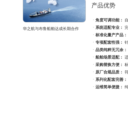
产品优势
ㆍ
角度可调功能：
自
ㆍ
系统适配专业：
完
华之航与布鲁船舶达成长期合作
ㆍ
标准化量产产品：
ㆍ
专项配套性强：
针
ㆍ
品类纯粹无冗余：
ㆍ
船舶场景适配：
适
ㆍ
采购替换方便：
标
ㆍ
原厂合规品质：
符
ㆍ
系列化配套完善：
ㆍ
运维简单便捷：
纯