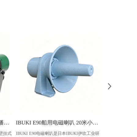
Misung SC-30RT 船用壁挂式广播扬声器
IBUKI E90船用电磁喇叭 20米小型船舶海事雾号喇叭
用壁挂式
IBUKI E90电磁喇叭是日本IBUKI伊吹工业研
HANSHIN H