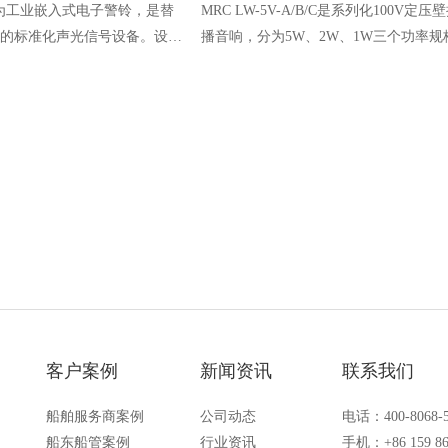
00F为工业嵌入式电子警铃，是替
MRC LW-5V-A/B/C是系列化100V定压
的标准化声光信号设备。设备
播音响，分为5W、2W、1W三个功率规
结构，内置语音合成发声电路
PA公共广播、GA紧急广播系统标准配
源，摒弃传统机械传动结构，无
设备。
电即可稳定工作。
客户案例
新闻资讯
联系我们
船舶服务商案例
公司动态
电话：400-8068-
船东船管案例
行业资讯
手机：+86 159 86