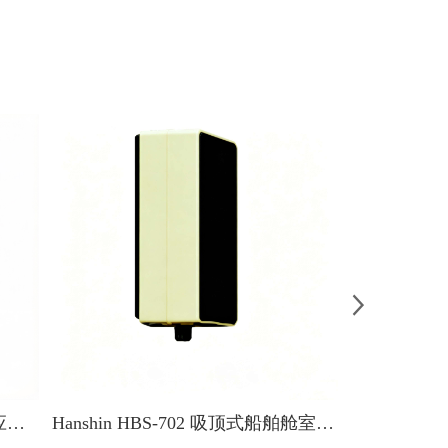
MRC LW-5V-A/B/C 壁挂音响_应急广播定压音箱
Hanshin HBS-702 吸顶式船舶舱室通道扬声器