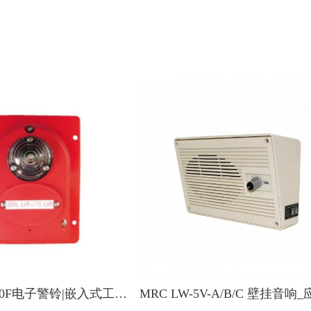
IBUKI EB300F电子警铃|嵌入式工业声光报警铃