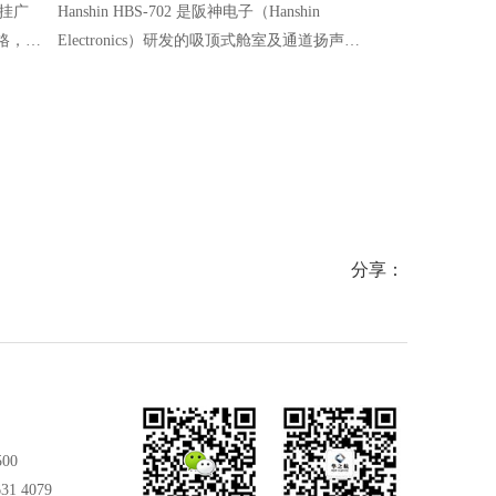
壁挂广
Hanshin HBS-702 是阪神电子（Hanshin
Hanshin H
格，为
Electronics）研发的吸顶式舱室及通道扬声
能，专为嘈杂
套终端
器，专为船舶公共广播系统设计，可广泛安装
国际船舶标准
于船舶各类舱室、通道等区域，具备防水防
特点，广泛应
尘、抗振防腐特性，能在船舶复杂工况下稳定
上作业提供稳
传递清晰语音。
分享：
500
31 4079