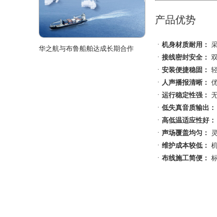
产品优势
ㆍ
机身材质耐用：
采
华之航与布鲁船舶达成长期合作
ㆍ
接线密封安全：
双
ㆍ
安装便捷稳固：
轻
ㆍ
人声播报清晰：
优
ㆍ
运行稳定性强：
无
ㆍ
低失真音质输出：
ㆍ
高低温适应性好：
ㆍ
声场覆盖均匀：
灵
ㆍ
维护成本较低：
机
ㆍ
布线施工简便：
标