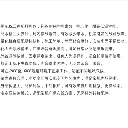
用ABS工程塑料机身，具备良好的抗腐蚀、抗老化、耐高低温性能。
防水格兰头设计，封闭接线端口，有效减少渗水、积尘引发的线路故障
量化机身搭配壁挂结构，施工简单，墙面贴合度好，安装牢固不易松动
化人声频段输出，广播语音辨识度高，满足日常及应急播报需求。
外置调节按键，固定额定输出，避免人为误操作，适合长期值守使用。
额定工况下失真度低，声音输出纯净，无明显杂音、破音。
可在-20℃至+60℃温度环境下正常工作，适配不同地域气候。
敏度参数合理，小功率即可实现空间均匀发声，满足常规声场需求。
身结构坚固、防护到位，不易损坏，可有效降低后期检修、更换成本。
准定压传输模式，适配常规广播布线方案，无需额外转接配件。