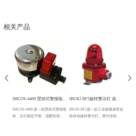
相关产品
IMCOS-4409 壁挂式警报电铃 IP56防尘防水 110/220V
IBUKI RF5旋转警示灯 齿轮传动工业警示灯
IMCOS-4409 是一款壁挂式警报电
IBUKI RF5是一款工业级紧凑型齿
ZEN
铃，主打稳定可靠、适配性强的
轮传动旋转警示灯，替代传统皮
专为Z
核心特点，分为基础款与增强
带传动机型，转速稳定、故障率
设计
款，覆盖多场景警报需求，可快
低。设备体积小巧、防护性能优
结构