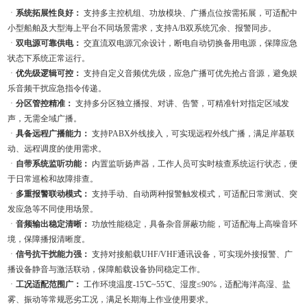
ㆍ
系统拓展性良好：
支持多主控机组、功放模块、广播点位按需拓展，可适配中
小型船舶及大型海上平台不同场景需求，支持A/B双系统冗余、报警同步。
ㆍ
双电源可靠供电：
交直流双电源冗余设计，断电自动切换备用电源，保障应急
状态下系统正常运行。
ㆍ
优先级逻辑可控：
支持自定义音频优先级，应急广播可优先抢占音源，避免娱
乐音频干扰应急指令传递。
ㆍ
分区管控精准：
支持多分区独立播报、对讲、告警，可精准针对指定区域发
声，无需全域广播。
ㆍ
具备远程广播能力：
支持PABX外线接入，可实现远程外线广播，满足岸基联
动、远程调度的使用需求。
ㆍ
自带系统监听功能：
内置监听扬声器，工作人员可实时核查系统运行状态，便
于日常巡检和故障排查。
ㆍ
多重报警联动模式：
支持手动、自动两种报警触发模式，可适配日常测试、突
发应急等不同使用场景。
ㆍ
音频输出稳定清晰：
功放性能稳定，具备杂音屏蔽功能，可适配海上高噪音环
境，保障播报清晰度。
ㆍ
信号抗干扰能力强：
支持对接船载UHF/VHF通讯设备，可实现外接报警、广
播设备静音与激活联动，保障船载设备协同稳定工作。
ㆍ
工况适配范围广：
工作环境温度-15℃~55℃、湿度≤90%，适配海洋高湿、盐
雾、振动等常规恶劣工况，满足长期海上作业使用要求。