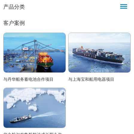
速传递警示、召集等信号，广泛
异，支持多电压适配、多色警示
盖，
产品分类
应用于工业、教育、公共等各类
及设备组合联动，凭借高通用
应用
对警报效率有要求的场所。
性、高耐用性、低维护成本的核
复杂
心特点。
安全
客户案例
与丹华船务蓄电池合作项目
与上海宝和船用电器项目