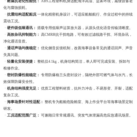
ㆍ
耐腐抗老化性能优：
ABS工程塑料机身适配海洋高湿、盐雾环境，减缓设备老
化与腐蚀损耗。
ㆍ
抗震结构适配船况
一体化精密机身设计，可适应船舶航行、作业过程中的持续
震动工况。
ㆍ
硬件级低噪通讯：
搭载专用低噪声运算放大器，从源头优化语音传输清晰度。
ㆍ
高效杂讯抑制能力：
高CMRR抗干扰电路，可有效过滤线路干扰、环境杂讯，
净化通话音质。
ㆍ
通话声场均衡稳定：
优化侧音反馈机制，改善海事设备常见的通话回声、声音
失真问题。
ㆍ
轻量化安装便捷：
整机仅4.1kg，机身结构简洁，单人即可完成安装、拆卸与
检修作业。
ㆍ
密封防爆性能稳定：
专用防爆格兰头密封设计，隔绝外部可燃气体与水汽，长
效保障防爆安全性。
ㆍ
机身结构强度充足：
优质工程塑料材质，抗外力冲击，不易形变、开裂，适配
复杂工况。
ㆍ
海事场景针对性适配：
整机专为船舶危险舱室、海上作业平台等海事场景定制
研发。
ㆍ
工况适配范围广泛：
可兼顾日常常规通讯、突发气体泄漏高危应急通讯场景。