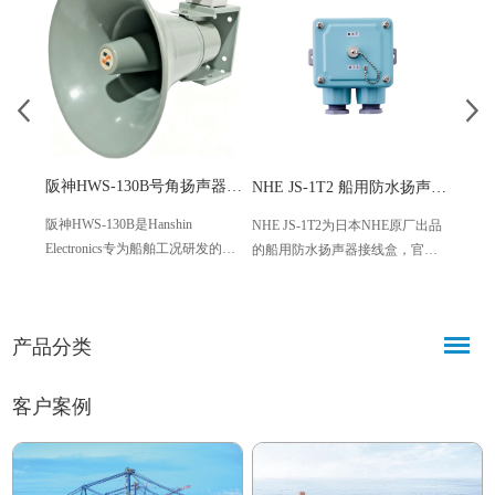
阪神HWS-130B号角扬声器 船舶壁挂式防水广播喇叭
NHE JS-1T2 船用防水扬声器接线盒
阪神HWS-130B是Hanshin
IMC
NHE JS-1T2为日本NHE原厂出品
Electronics专为船舶工况研发的壁
耳机
的船用防水扬声器接线盒，官方
挂式号角扬声器，适配船舶全套
作，可
定义为船舶公共广播及船内指令
公共广播与应急广播系统。设备
IMC
系统专用外围配套设备。产品标
采用铝合金+钢材复合材质打造，
站，
准防水结构设计，专门用于各类
产品分类
搭载专业号角扩声结构，具备防
广泛
船用扬声器的线路接驳与防护。
水、防盐雾、抗腐蚀、抗干扰等
晰通
海事专用特性。
客户案例