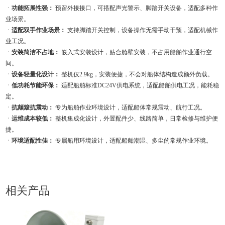
ㆍ
功能拓展性强：
预留外接接口，可搭配声光警示、脚踏开关设备，适配多种作
业场景。
ㆍ
适配双手作业场景：
支持脚踏开关控制，设备操作无需手动干预，适配机械作
业工况。
ㆍ
安装简洁不占地：
嵌入式安装设计，贴合舱壁安装，不占用船舶作业通行空
间。
ㆍ
设备轻量化设计：
整机仅2.9kg，安装便捷，不会对船体结构造成额外负载。
ㆍ
低功耗节能环保：
适配船舶标准DC24V供电系统，适配船舶供电工况，能耗稳
定。
ㆍ
抗颠簸抗震动：
专为船舶作业环境设计，适配船体常规震动、航行工况。
ㆍ
运维成本较低：
整机集成化设计，外置配件少、线路简单，日常检修与维护便
捷。
ㆍ
环境适配性佳：
专属船用环境设计，适配船舶潮湿、多尘的常规作业环境。
相关产品