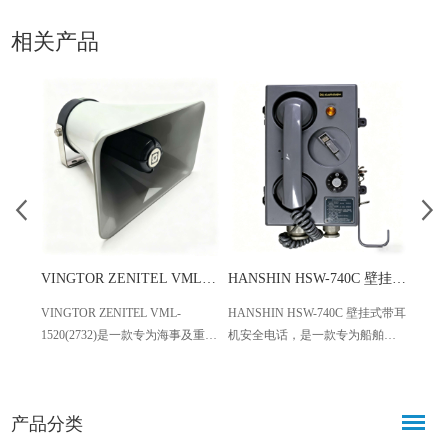
相关产品
VINGTOR ZENITEL VML-1520(2732)海事号角扬声器
HANSHIN HSW-740C 壁挂式带耳机安全电话 船舶专用
VINGTOR ZENITEL VML-
HANSHIN HSW-740C 壁挂式带耳
IBUK
1520(2732)是一款专为海事及重工
机安全电话，是一款专为船舶领
伊吹
工业场景设计的通用型号角扬声
域设计的专业通信设备，适配商
号设备
器，由知名海事通讯品牌Zenitel泽
用船舶、海上平台等各类场景，
舶配
尼特旗下Vingtor Stentofon出品。
具备耐用、清晰、易集成的特
磁驱
产品分类
设备搭载15W额定功率、20Ω标准
点，符合国际船舶标准，为船舶
用，
阻抗，采用专业号角定向发声结
航行与作业安全提供稳定可靠的
在驾