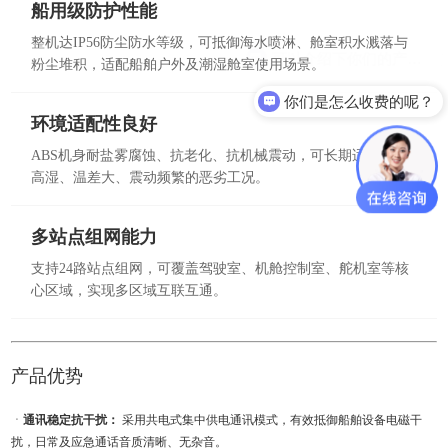
船用级防护性能
整机达IP56防尘防水等级，可抵御海水喷淋、舱室积水溅落与
粉尘堆积，适配船舶户外及潮湿舱室使用场景。
你们是怎么收费的呢？
环境适配性良好
ABS机身耐盐雾腐蚀、抗老化、抗机械震动，可长期适应船舶
高湿、温差大、震动频繁的恶劣工况。
多站点组网能力
支持24路站点组网，可覆盖驾驶室、机舱控制室、舵机室等核
心区域，实现多区域互联互通。
产品优势
ㆍ
通讯稳定抗干扰：
采用共电式集中供电通讯模式，有效抵御船舶设备电磁干
扰，日常及应急通话音质清晰、无杂音。