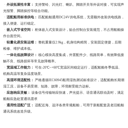
ㆍ
外设拓展性丰富：
支持警铃、闪光灯、喇叭、脚踏开关等外设对接，可实现声
光报警、脚踏操控等组合功能。
ㆍ
适配船用标准供电：
匹配船舶通用DC24V供电系统，无需额外改装供电线路，
接入便捷、运行稳定。
ㆍ
嵌入式节省空间：
柜体嵌入式安装设计，贴合控制台安装规范，不占用船舶操
作台面空间。
ㆍ
轻量化易安装运维：
整机重量仅2.9kg，机身结构精简，安装固定便捷，后期
检修、维护成本低。
ㆍ
一体化低故障设计：
核心模块高度集成，外置配件少、线路简单，有效降低接
触不良、线路损坏等常见故障概率。
ㆍ
宽温域工作能力：
可在-20℃~+60℃宽温区间稳定运行，适配船舶冬季低温、
机舱高温等复杂温度场景。
ㆍ
高湿环境适配性：
严格遵循IEC60945船用湿热测试标准设计，适配船舱长期潮
湿工况，设备不易受潮、短路、故障，环境耐受能力达标。
ㆍ
应急响应灵敏：
设备信号传输响应快速，声光提示、语音通讯联动及时，满足
船舶应急处置通讯需求
ㆍ
通用性适配广泛：
适配近海、远洋各类常规船舶，可用于新船配套及老旧船舶
通讯系统改造升级。