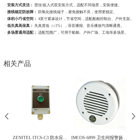
ㆍ
安装方式灵活：
壁挂/嵌入式双安装方式，适配不同场景，安装便捷。
ㆍ
接线稳定防故障：
防氧化接线端子，避免接触不良，使用更稳定。
ㆍ
体积小巧省空间：
4英寸紧凑设计，节省空间，适配船舶控制台、户外支架。
ㆍ
低失真高保真：
失真度低（≤1%），语音播报、音乐播放均清晰通透。
ㆍ
多场景通用适配：
适配范围广，可用于船舶、户外广场、工地等多场景。
相关产品
ZENITEL ITCS-C3 防水应急呼叫单元 冷库船舶专用呼叫设备
IMCOS-6899 卫生间报警扬声器 船用级报警喇叭