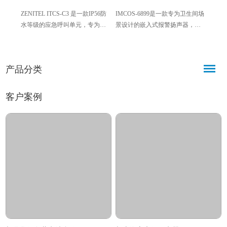
ZENITEL ITCS-C3 是一款IP56防
IMCOS-6899是一款专为卫生间场
IMCOS
水等级的应急呼叫单元，专为冷
景设计的嵌入式报警扬声器，采
是一
库、冷藏间、船舶等严苛环境设
用紧凑薄型设计，适配墙面、天
话（I
计，具备一键呼叫、发光指示、
花板嵌入式安装，具备防水防
防水
快速响应等特点，兼容ITCS-A呼
尘、稳定耐用等特点，可实现清
质，防
产品分类
叫系统，可实现稳定、便捷的应
晰报警提示，广泛应用于民用、
装，
急通信，保障极端环境下的人员
船舶等各类卫生间，为空间安全
工业
与设备安全。
提供可靠保障。
客户案例