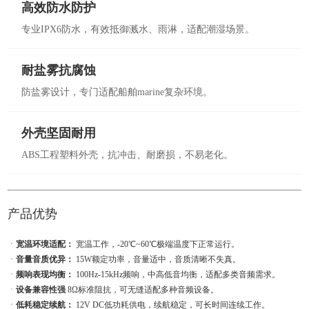
高效防水防护
专业IPX6防水，有效抵御溅水、雨淋，适配潮湿场景。
耐盐雾抗腐蚀
防盐雾设计，专门适配船舶marine复杂环境。
外壳坚固耐用
ABS工程塑料外壳，抗冲击、耐磨损，不易老化。
产品优势
ㆍ
宽温环境适配：
宽温工作，-20℃~60℃极端温度下正常运行。
ㆍ
音量音质优异：
15W额定功率，音量适中，音质清晰不失真。
ㆍ
频响表现均衡：
100Hz-15kHz频响，中高低音均衡，适配多类音频需求。
ㆍ
设备兼容性强
8Ω标准阻抗，可无缝适配多种音频设备。
ㆍ
低耗稳定续航：
12V DC低功耗供电，续航稳定，可长时间连续工作。