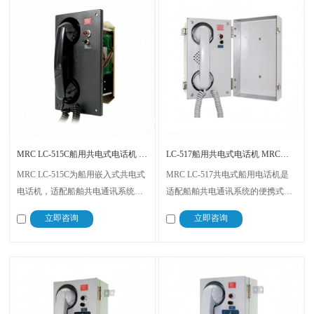
MRC LC-515C船用共电式电话机 嵌入式24V船舶应急通讯
LC-517船用共电式电话机 MRC便携式防水船舶应急通讯
MRC LC-515C为船用嵌入式共电式
MRC LC-517共电式船用电话机是
电话机，适配船舶共电通讯系统，
适配船舶共电通讯系统的便携式专
专为船舶室内控制台防护区域安装
用通讯设备，无固定安装限制。设
立即咨询
立即咨询
设计。设备支持外接喇叭、警铃、
备可外接声光警示装置、脚踏开关
闪光警示灯及脚踏开关，采用船舶
等配套配件，通讯方案成熟稳定，
通用DC24V直流供电，满足驾驶
具备防水防尘、抗震动、适配船舶
室、机舱控制室、舵机舱等室内舱
专用供电等特性。
室的日常通讯与应急对讲需求。