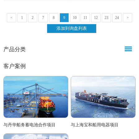
叭、警铃、闪光灯、脚踏开关等外
采用船舶通用DC24V直流供电，主
设，功能拓展完善。
要服务于船舶驾驶室、机舱控制
室、舵机室等核心区域。
<
1
2
7
8
9
10
11
12
23
24
>
产品分类
客户案例
与丹华船务蓄电池合作项目
与上海宝和船用电器项目