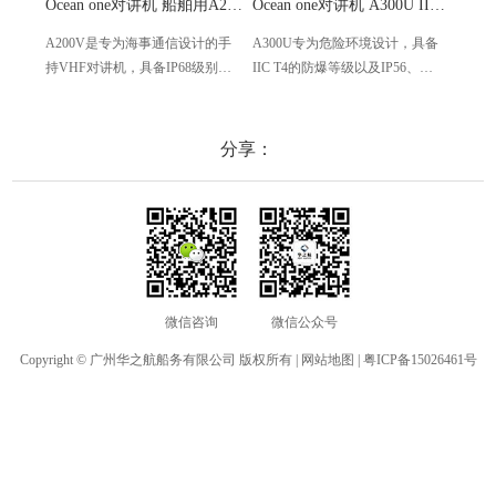
Ocean one对讲机 船舶用A200V漂浮式手持防水对讲机
Ocean one对讲机 A300U IIC T4氢气防爆对讲机 船舶消防本质安全无线电
A200V是专为海事通信设计的手
A300U专为危险环境设计，具备
A60
持VHF对讲机，具备IP68级别的
IIC T4的防爆等级以及IP56、
防设计
防水性能以及落水漂浮功能，配
ECM、CCS等认证，海上钻井平
欧盟
备了LCD显示屏以及双频/三频值
台、港口码头等涉水环境中也可
等级达
守功能。没有信号或长时间无操
使用
水中
分享：
作时自动开启扫描，延长电池使
舶消
用时间。
其他
微信咨询
微信公众号
Copyright © 广州华之航船务有限公司 版权所有 |
网站地图
|
粤ICP备15026461号