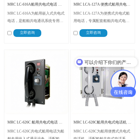
MRC LC-616A船用共电式电话 嵌入式船舶通讯终端
MRC LCA-127A 便携式船用共电电话 船舶应急通讯电话
MRC LC-616A为船用嵌入式共电式
MRC LCA-127A为便携式共电式船
电话，是船舶共电通讯系统专用室
用电话，专属配套船舶共电式电话
内终端机型，适配船舶控制台固定
系统，是船舶常规通讯与应急通讯
立即咨询
立即咨询
安装。设备支持对接船用喇叭、警
专用设备。设备自带IP56防水防尘
铃、闪光指示灯、脚踏开关外设，
性能，支持外接配套声光、操控外
主要用于船舶驾驶室、机舱控制
设，采用无固定安装设计，无安装
可以介绍下你们的产品么？
室、舵机舱互通与应急通讯。
区域限制。
你们是怎么收费的呢？
MRC LC-626C 船用共电式电话 嵌入式防水船舶通讯设备
MRC LC-628C船用共电式电话机 便携式防水船舶应急电话
MRC LC-626C共电式船用电话为船
MRC LC-628C为船用便携式共电式
舶专用嵌入式通讯设备，适配船舶
电话机，适配船舶共电式电话系