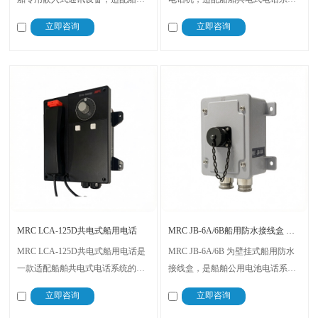
共电电话系统，标准安装于船舶控
统，主要用于船舶驾驶室、机舱控
立即咨询
立即咨询
制台区域。设备支持外接喇叭/电
制室、舵机舱等区域的日常通讯与
铃、警示闪光灯及脚踏开关，采用
应急通讯。设备为经典老款机型，
DC24V直流供电，可实现船舶舱室
无安装空间限制，可外接警笛、电
日常通讯与应急信号传输。
铃、频闪指示灯及脚踏开关。
MRC LCA-125D共电式船用电话
MRC JB-6A/6B船用防水接线盒 船舶公用电池电话系统专用
MRC LCA-125D共电式船用电话是
MRC JB-6A/6B 为壁挂式船用防水
一款适配船舶共电式电话系统的嵌
接线盒，是船舶公用电池电话系统
入式防水通讯设备，专为船舶控制
的专用配套配件，适配船用便携式
立即咨询
立即咨询
台区域升级优化设计，可对接喇
公用电池通讯电话配套组网。设备