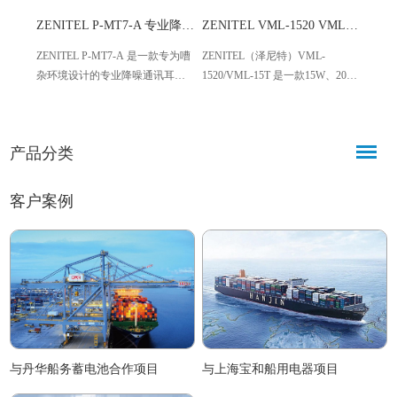
ZENITEL P-MT7-A 专业降噪通讯耳机 适配模拟电话
ZENITEL VML-1520 VML-15T 防水号角扬声器
ZENITEL P-MT7-A 是一款专为嘈
ZENITEL（泽尼特）VML-
IMCO
杂环境设计的专业降噪通讯耳
1520/VML-15T 是一款15W、20欧
路扬
机，搭载全新扬声器与麦克风，
姆工业级号角扬声器，具备IP66防
大调控
结合高衰减耳罩与10米线缆，适
水性能，适配甲板、发动机舱等
音量
配模拟电话及Vingtor对讲系统，
恶劣场景，需与ACM设备或对讲
功能，
产品分类
兼顾听力保护与清晰通讯，广泛
站配合使用，主打稳定耐用、音
灵活
应用于工业、调度、安保等专业
质清晰，广泛应用于各类工业及
类公
场景。
户外语音广播场景。
性。
客户案例
与丹华船务蓄电池合作项目
与上海宝和船用电器项目