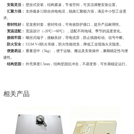
ㆍ
安装灵活：
壁挂式安装，结构紧凑，节省空间，可灵活调整安装位置。
ㆍ
汇聚力强：
支持最多12部自供电电话，线路汇聚能力强，满足中小型工业需
求。
ㆍ
密封性好：
尼龙密封套，密封性佳，可有效防护接口，提升产品耐用性。
ㆍ
宽温适配：
宽温设计（-20℃~+60℃），适配不同地域、季节的温度变化。
ㆍ
接线牢固：
螺丝式端子，接触良好，导电优异，防止线路松动、信号中断。
ㆍ
防火安全：
UL94 V-0防火等级，防火性能优良，降低工业现场火灾隐患。
ㆍ
便捷易运：
重量适中（5kg），便于运输、搬运及安装操作，兼顾稳定性与便
捷性。
ㆍ
结构坚固：
外壳厚度1.5mm，结构坚固抗冲击，不易变形，可长期稳定运行。
相关产品