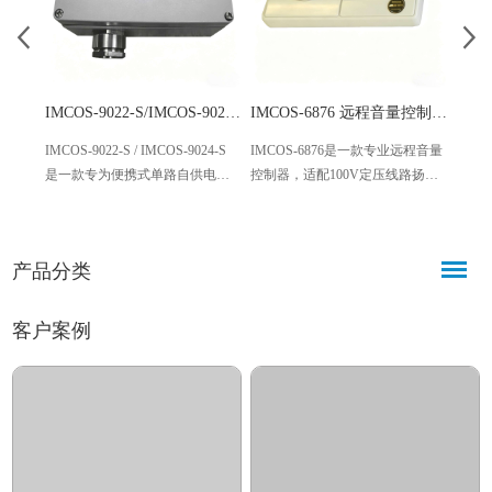
IMCOS-9022-S/IMCOS-9024-S 便携式自供电电话防水插座
IMCOS-6876 远程音量控制器 100瓦100V定压
IMCOS-9022-S / IMCOS-9024-S
IMCOS-6876是一款专业远程音量
ZENI
是一款专为便携式单路自供电电
控制器，适配100V定压线路扬声
型作
话（IMCOS-9022-P）设计的专业
器，最大支持100瓦功率调节，具
风，
防水插座，采用涂层铝合金材
备应急寻呼功能，安装便捷、操
性，
质，防护等级达IP65，壁挂式安
控精准，广泛应用于各类公共区
可在
产品分类
装，接线灵活，适配各类户外、
域，兼顾实用性与安全性。
语音
工业等恶劣环境。
便捷
客户案例