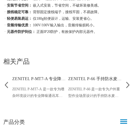
ㆍ
安装节省空间：
嵌入式安装，节省空间，不破坏装修美感。
ㆍ
接线稳定可靠：
背部固定接线端子，接线牢固，不易故障。
ㆍ
轻便易装易运：
仅180g轻便设计，运输、安装更省心。
ㆍ
音频传输优质：
100V/100V输入输出，音频传输损耗小。
ㆍ
元器件防护到位：
正面IP20防护，有效保护内部元器件。
相关产品
ZENITEL P-MT7-A 专业降噪通讯耳机 适配模拟电话
ZENITEL P-66 手持防水麦克风 适配公共广播对讲系统
ZENITEL P-MT7-A 是一款专为嘈
ZENITEL P-66 是一款专为户外重
ZENI
杂环境设计的专业降噪通讯耳
型作业场景设计的手持防水麦克
水呼叫
机，搭载全新扬声器与麦克风，
风，具备防水、抗盐水腐蚀特
讲系
结合高衰减耳罩与10米线缆，适
性，适配公共广播及对讲系统，
兼容丰
配模拟电话及Vingtor对讲系统，
可在嘈杂、恶劣环境下实现清晰
系统
产品分类
兼顾听力保护与清晰通讯，广泛
语音传输，搭配柔性线缆，操作
盖音
应用于工业、调度、安保等专业
便捷、耐用性强。