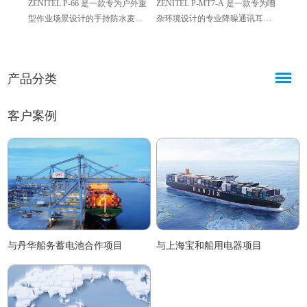
ZENITEL P-66 是一款专为户外重
ZENITEL P-MT7-A 是一款专为嘈
ZEN
型作业场景设计的手持防水麦克
杂环境设计的专业降噪通讯耳
1520
风，具备防水、抗盐水腐蚀特
机，搭载全新扬声器与麦克风，
姆工业
性，适配公共广播及对讲系统，
结合高衰减耳罩与10米线缆，适
水性
可在嘈杂、恶劣环境下实现清晰
配模拟电话及Vingtor对讲系统，
恶劣
产品分类
语音传输，搭配柔性线缆，操作
兼顾听力保护与清晰通讯，广泛
站配
便捷、耐用性强。
应用于工业、调度、安保等专业
质清
场景。
户外
客户案例
与丹华船务蓄电池合作项目
与上海宝和船用电器项目