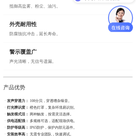
抵御高盐雾、粉尘、油污。
外壳耐用性
防腐蚀抗冲击，延长寿命。
警示覆盖广
声光清晰，无信号遗漏。
产品优势
ㆍ
发声穿透力：
108分贝，穿透嘈杂噪音。
ㆍ
灯光辨识度：
橙色灯罩，复杂环境易识别。
ㆍ
触发模式活：
两种触发，按需灵活选择。
ㆍ
供电适配强：
多规格可选，适配现场供电。
ㆍ
防护等级高：
IP65防护，保护内部元器件。
ㆍ
安装效率高：
无需专业团队，快速调试。