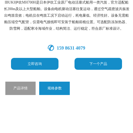
IBUKI伊吹MH700H是日本伊吹工业原厂电动活塞式船用一类汽笛，官方适配船
长200m及以上大型船舶。设备由电机驱动活塞往复运动，通过空气疏密波共振发
出鸣笛音效；电机仅在鸣笛工况下启动运行，耗电量低、经济性好。设备无需船
舶压缩空气配管，仅需电气接线即可安装于船舶前桅位置。可选配防冻加热器、
防雪网，适配寒冷海域作业，结构简洁、运行稳定，符合原厂标准设计。
159 8631 4079
立即咨询
下一个产品
产品详情
规格参数