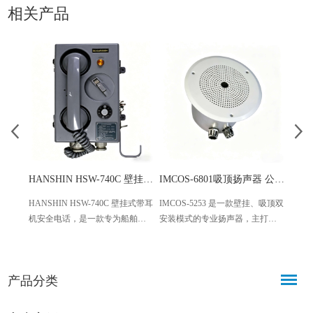
相关产品
HANSHIN HSW-740C 壁挂式带耳机安全电话 船舶专用
IMCOS-6801吸顶扬声器 公共广播专用音箱
HANSHIN HSW-740C 壁挂式带耳
IMCOS-5253 是一款壁挂、吸顶双
Hans
机安全电话，是一款专为船舶领
安装模式的专业扬声器，主打稳
由阪神
域设计的专业通信设备，适配商
定耐用、灵活适配，适配商业、
为HS
用船舶、海上平台等各类场景，
校园、医疗等多场景，可实现背
环境
具备耐用、清晰、易集成的特
景音乐、公共广播、应急播报等
区域
产品分类
点，符合国际船舶标准，为船舶
功能，性价比突出，兼顾实用性
各类
航行与作业安全提供稳定可靠的
与便捷性。
防盐
通信保障。