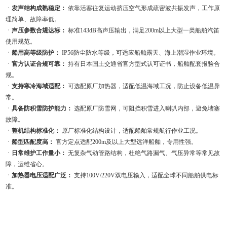
ㆍ
发声结构成熟稳定：
依靠活塞往复运动挤压空气形成疏密波共振发声，工作原
理简单、故障率低。
ㆍ
声压参数合规达标：
标准143dB高声压输出，满足200m以上大型一类船舶汽笛
使用规范。
ㆍ
船用高等级防护：
IP56防尘防水等级，可适应船舶露天、海上潮湿作业环境。
ㆍ
官方认证合规可靠：
持有日本国土交通省官方型式认可证书，船舶配套报验合
规。
ㆍ
支持寒冷海域适配：
可选配原厂加热器，适配低温海域工况，防止设备低温异
常。
ㆍ
具备防积雪防护能力：
选配原厂防雪网，可阻挡积雪进入喇叭内部，避免堵塞
故障。
ㆍ
整机结构标准化：
原厂标准化结构设计，适配船舶常规航行作业工况。
ㆍ
船型匹配度高：
官方定点适配200m及以上大型远洋船舶，专用性强。
ㆍ
日常维护工作量小：
无复杂气动管路结构，杜绝气路漏气、气压异常等常见故
障，运维省心。
ㆍ
加热器电压适配广泛：
支持100V/220V双电压输入，适配全球不同船舶供电标
准。