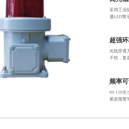
采用工业
通LED
超强环
光线穿透
干扰，复
频率可
60-12
紧急预警