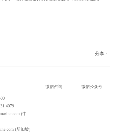
，具备
舶、海上平台等多种场景，符合国际海事标
海事设施，具
，适配
准，兼具便携性与可靠性，为海上作业提供安
便捷等特点，
全、稳定的通讯保障。
急广播等功能
分享：
微信咨询
微信公众号
500
31 4079
marine.com
(中
ine.com
(新加坡)