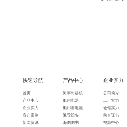
式专业麦克风，包
NVT210、NV
盖通用、商用、
快速导航
产品中心
企业实力
首页
海事对讲机
公司简介
产品中心
船用电器
工厂实力
企业实力
船用蓄电池
仓储实力
客户案例
通导设备
荣誉证书
新闻资讯
海图图书
视频中心