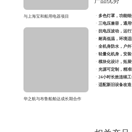
产品优势
ㆍ
多色灯罩，功能细
与上海宝和船用电器项目
ㆍ
三电压兼容，通用
ㆍ
抗电压波动，运行
ㆍ
耐高低温，环境适
ㆍ
全机身防水，户外
ㆍ
轻量化机身，安装
ㆍ
模块化设计，拓展
ㆍ
光源可定制，精准
ㆍ
24小时长效连续
ㆍ
适配新旧设备改造
华之航与布鲁船舶达成长期合作