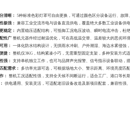
分清晰：
5种标准色彩灯罩可自由更换，可通过颜色区分设备运行、故障
性极强：
兼容工业交流市电与设备直流供电，覆盖绝大多数工业设备供
更稳定：
内置稳压适配结构，可抵御工况电压波动、瞬时电流冲击，杜
配性广
整机元器件经过耐温优化，可在高低温交替、温差较大的恶劣环
可用：
一体化防水结构设计，无惧雨水冲刷、户外潮湿、海边水雾侵蚀
便捷：
整机仅3KG，结构紧凑小巧，无需重型固定支架，多种安装方式
性强：
支持单机独立工作，也可与品牌声光报警、信号指示设备联动，
匹配需求：
多功率光源可选，可根据场地大小、警示距离、环境亮度匹
工作：
整机工况适配性强，支持全天候不间断运行，适合工厂、港口等长
：
供电通用、安装灵活，可适配老旧设备改造及新项目配套，兼容性强