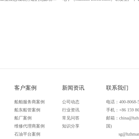
含NVT200、NVT200C、
舶公共广播系统设计，采用壁挂式结构
T210A、NVT210B五大型号，覆
防水防尘、音质清晰、安装便捷等特点
工业、海事全场景。
小型船舶或船舶局部区域。
客户案例
新闻资讯
联系我们
船舶服务商案例
公司动态
电话：400-8068-
船东船管案例
行业资讯
手机：+86 159 86
船厂案例
常见问答
邮箱：
china@hzh
维修代理商案例
知识分享
国)
石油平台案例
sg@hzhmar