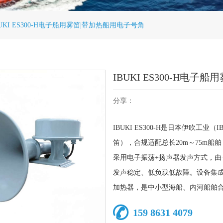
BUKI ES300-H电子船用雾笛|带加热船用电子号角
IBUKI ES300-H电
分享：
IBUKI ES300-H是日本伊吹工
笛），合规适配总长20m～75m船
Loading zoom
采用电子振荡+扬声器发声方式，
发声稳定、低负载低故障。设备集
加热器，是中小型海船、内河船舶
159 8631 4079