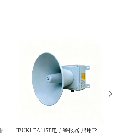
NLEX-100W防爆LED灯 IBUKI船舶舱内照明灯
IBUKI EA115E电子警报器 船用IP56防水高分贝报警喇叭