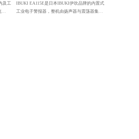
舱内及工
IBUKI EA115E是日本IBUKI伊吹品牌的内置式
HANSHIN H
统
工业电子警报器，整机由扬声器与震荡器集成
海洋场景设计
灯
一体，结构紧凑。设备标配8种报警音色，区
舶、海上平台
爆认
别于EA110、EA115等基础型号仅能内部固定
准，兼具便携
单音，EA115E可通过外部控制切换8种音色。
全、稳定的通
分享：
微信咨询
微信公众号
500
31 4079
marine.com
(中