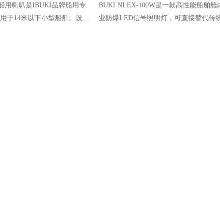
电磁船用喇叭是IBUKI品牌船用专
BUKI NLEX-100W是一款高性能船舶
用于14米以下小型船舶。设备
业防爆LED信号照明灯，可直接替代传
24V直流供电，配备铝合金防水实
100W白炽灯具，照明照度完全对标传统
海上恶劣使用环境。
具。产品通过Zone1、Zone2危险区域防
证，搭载高品质LED光源。
客户案例
新闻资讯
联系我们
船舶服务商案例
公司动态
电话：400-8068-
船东船管案例
行业资讯
手机：+86 159 86
船厂案例
常见问答
邮箱：
china@hzh
维修代理商案例
知识分享
国)