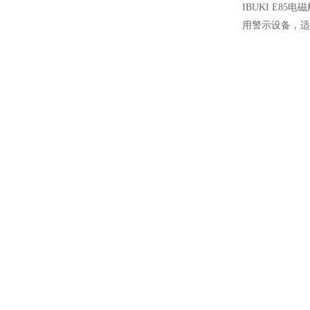
IBUKI E85
用警示设备，适
采用DC12V/
心机身，可适配
快速导航
产品中心
企业实力
首页
海事对讲机
公司简介
产品中心
船用电器
工厂实力
企业实力
船用蓄电池
仓储实力
客户案例
通导设备
荣誉证书