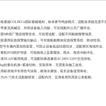
格遵循COLREGs国际避碰规则，标准雾号鸣放模式，适配各类能见度不
带麦克风喊话、外部设备输入功能，可实现船外公共广播作业。
置6种原厂预设报警音色，可按需选配，适配不同船舶预警场景。
留通用应急报警输出触点，可对接船舶整体应急报警系统，联动性强。
型号专属内置加热装置，可防止设备低温结霜结冰，适配寒区海域作业。
整机IP56防护等级，可抵御海上盐雾腐蚀、雨水、海浪冲刷冲击。
准DC24V船用电源，可选配转换器兼容AC100V/220V交流供电。
8kg轻量化机身+紧凑结构，安装简单，无需复杂施工改造。
用标准海洋专用色号涂装，耐海水腐蚀，延长设备使用寿命。
为20-75米主流船舶研发，适配内河、近海各类民用及公务船舶。