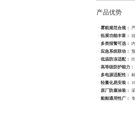
产品优势
与上海宝和船用电器项目
ㆍ
雾航规范合规：
严
ㆍ
拓展功能丰富：
自
ㆍ
多类报警可选：
内
ㆍ
应急系统联动：
预
ㆍ
低温防冻适配：
H
ㆍ
高等级防护能力：
ㆍ
多电源适配性：
标
ㆍ
轻量化易安装：
1
ㆍ
原厂防腐涂装：
采
ㆍ
船舶通用性广：
专
华之航与布鲁船舶达成长期合作