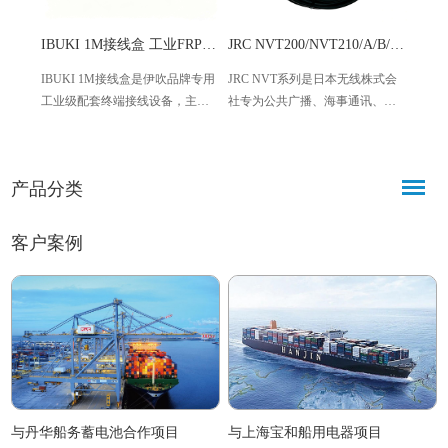
IBUKI 1M接线盒 工业FRP防水防尘接线盒
JRC NVT200/NVT210/A/B/C 海事公共广播麦克风
IBUKI 1M接线盒是伊吹品牌专用
JRC NVT系列是日本无线株式会
VING
工业级配套终端接线设备，主打
社专为公共广播、海事通讯、工
152
高耐用性、高稳定性，专为IBUKI
业应急喊话打造的无源动圈式专
工业
系列工业汽笛、警示鸣笛设备量
业麦克风，包含NVT200、
器，由
身配套。产品采用优质FRP玻璃钢
NVT200C、NVT210、
尼特旗下
产品分类
材质打造，一体化防水密封结
NVT210A、NVT210B五大型号，
设备搭
构，可适配室内外各类常规及恶
覆盖通用、商用、工业、海事全
阻抗
劣工况。
场景。
构。
客户案例
与丹华船务蓄电池合作项目
与上海宝和船用电器项目