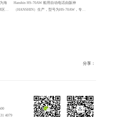
专为海
Hanshin HS-70AW 船用自动电话由阪神
IMCOS-706
障区域
（HANSHIN）生产，型号为HS-70AW，专为
板，可通过公共
遵循
船舶海上特殊环境打造，可安装于危险、易燃
与报警音播放
防护等
区域，用于船舶内部通讯，适配各类商船、货
高危场景。产
讯稳
轮等，具备防爆、防盐雾、通讯稳定等特点。
准，可靠性高
力保障。
分享：
500
31 4079