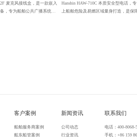
CN-052F 麦克风接线盒，是一款嵌入
Hanshin HAW-710C 本质安全型电话，
备，专为船舶公共广播系统麦
上船舶危险及易燃区域量身打造，是保
适配船舶高盐雾、高湿度、易
内高效内部通讯的专用设备。产品严格
，提供稳定安全的信号传输，
IEC 60079-0/60079-11本质安全标准，
商船、游艇等船舶场景。
级达Ex ia llC T6，兼具抗恶劣环境、通
定、操作便捷等优势。
客户案例
新闻资讯
联系我们
船舶服务商案例
公司动态
电话：400-8068-
船东船管案例
行业资讯
手机：+86 159 86