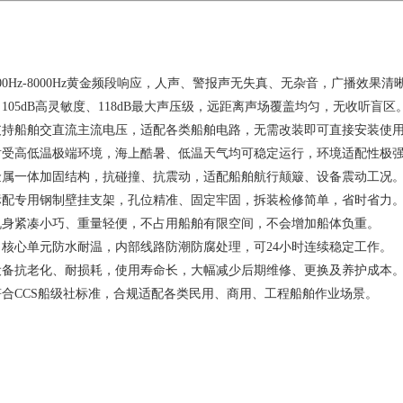
00Hz-8000Hz黄金频段响应，人声、警报声无失真、无杂音，广播效果清
105dB高灵敏度、118dB最大声压级，远距离声场覆盖均匀，无收听盲区
持船舶交直流主流电压，适配各类船舶电路，无需改装即可直接安装使
受高低温极端环境，海上酷暑、低温天气均可稳定运行，环境适配性极
属一体加固结构，抗碰撞、抗震动，适配船舶航行颠簸、设备震动工况
配专用钢制壁挂支架，孔位精准、固定牢固，拆装检修简单，省时省力
身紧凑小巧、重量轻便，不占用船舶有限空间，不会增加船体负重。
核心单元防水耐温，内部线路防潮防腐处理，可24小时连续稳定工作。
备抗老化、耐损耗，使用寿命长，大幅减少后期维修、更换及养护成本
合CCS船级社标准，合规适配各类民用、商用、工程船舶作业场景。