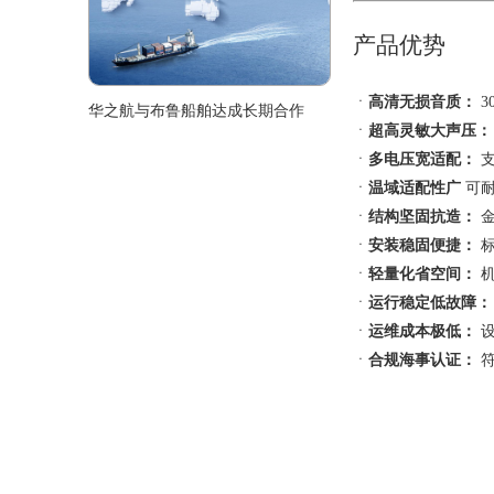
产品优势
ㆍ
高清无损音质：
3
华之航与布鲁船舶达成长期合作
ㆍ
超高灵敏大声压：
ㆍ
多电压宽适配：
支
ㆍ
温域适配性广
可耐
ㆍ
结构坚固抗造：
金
ㆍ
安装稳固便捷：
标
ㆍ
轻量化省空间：
机
ㆍ
运行稳定低故障：
ㆍ
运维成本极低：
设
ㆍ
合规海事认证：
符