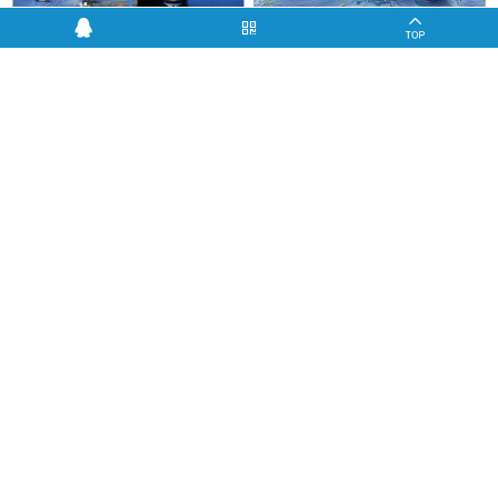
与丹华船务蓄电池合作项目
与上海宝和船用电器项目
华之航与布鲁船舶达成长期合作
分享：