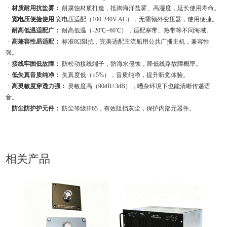
ㆍ
材质耐用抗盐雾：
耐腐蚀材质打造，抵御海洋盐雾、高湿度，延长使用寿命。
ㆍ
宽电压便捷使用
宽电压适配（100-240V AC），无需额外变压器，使用便捷。
ㆍ
耐高低温适配广：
耐高低温（-20℃~60℃），适配寒带、热带等不同海域。
ㆍ
高兼容性易适配：
标准8Ω阻抗，完美适配主流船用公共广播主机，兼容性
强。
ㆍ
接线牢固低故障：
防松动接线端子，防海水侵蚀，降低线路故障概率。
ㆍ
低失真音质纯净：
失真度低（≤5%），音质纯净，提升听觉体验。
ㆍ
高灵敏度穿透力强：
灵敏度高（90dB±3dB），嘈杂环境下也能清晰传递语
音。
ㆍ
防尘防护护元件：
防尘等级IP65，有效阻挡灰尘，保护内部元器件。
相关产品