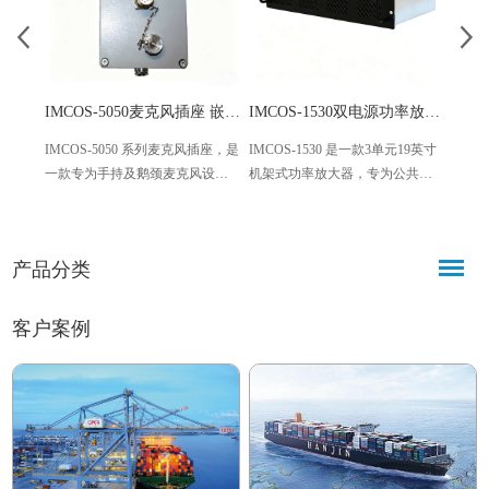
IMCOS-5050麦克风插座 嵌入式/壁装双版本
IMCOS-1530双电源功率放大器 4路100W 公共广播专用
IMCOS-5050 系列麦克风插座，是
IMCOS-1530 是一款3单元19英寸
Hans
一款专为手持及鹅颈麦克风设计
机架式功率放大器，专为公共广
话，
的专用连接设备，分为嵌入式面
播、应急通知及声音扩散系统设
及严
板和壁装盒两个版本，凭借优质
计，具备稳定可靠、控制灵活、
船舶
材质、稳定性能和便捷安装，广
保护全面的特点，适配多场景音
易集
产品分类
泛应用于各类专业音频场景，为
频扩声需求，可实现日常广播、
船舶
麦克风提供可靠的信号传输保
应急预警等多重功能，广泛应用
供稳
障。
于各类公共及工业场所。
客户案例