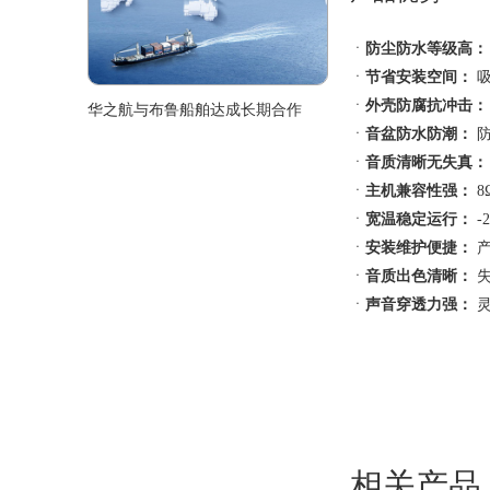
ㆍ
防尘防水等级高：
ㆍ
节省安装空间：
吸
ㆍ
外壳防腐抗冲击：
华之航与布鲁船舶达成长期合作
ㆍ
音盆防水防潮：
防
ㆍ
音质清晰无失真：
ㆍ
主机兼容性强：
8
ㆍ
宽温稳定运行：
-
ㆍ
安装维护便捷：
产
ㆍ
音质出色清晰：
失
ㆍ
声音穿透力强：
灵
相关产品