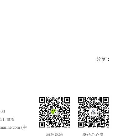
特点，
备稳定连接与信号传输，凭借IP65防护、耐用
国际船舶标准
顾日常
材质及灵活配置，适配工业、户外等多场景，
特点，广泛应
保驾护
为通讯提供安全可靠的接口保障。
上作业提供稳
分享：
500
31 4079
marine.com
(中
微信咨询
微信公众号