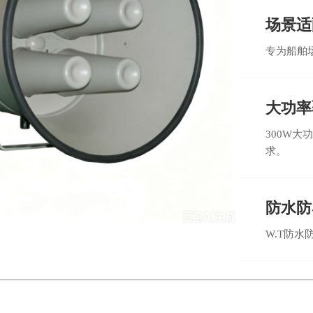
场景适
专为船舶
大功率
300W
求。
防水防
W.T防