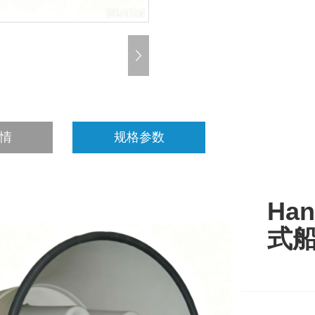
情
规格参数
Han
式