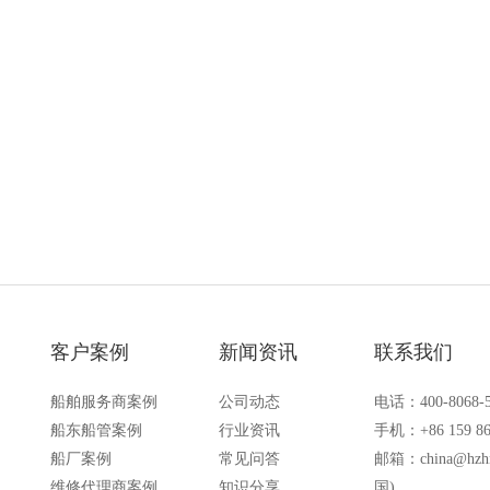
准，具备耐用、稳定、易操作
准，具备防水防尘、抗干扰、易集成等
清晰通话与应急报警，为船舶
可广泛应用于各类船舶及海上平台，兼
靠通信保障。
通讯与应急通讯需求，为海上作业安全
航。
客户案例
新闻资讯
联系我们
船舶服务商案例
公司动态
电话：400-8068-
船东船管案例
行业资讯
手机：+86 159 86
船厂案例
常见问答
邮箱：
china@hzh
维修代理商案例
知识分享
国)