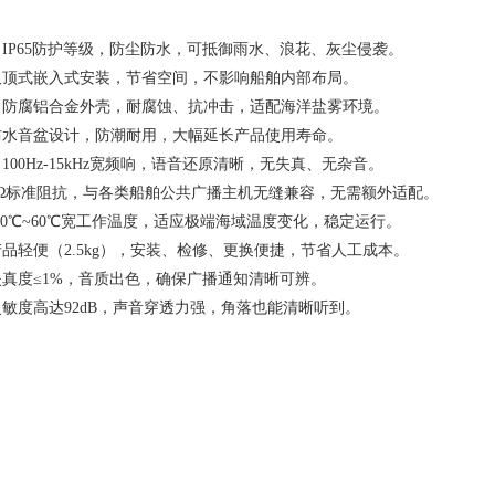
IP65防护等级，防尘防水，可抵御雨水、浪花、灰尘侵袭。
顶式嵌入式安装，节省空间，不影响船舶内部布局。
防腐铝合金外壳，耐腐蚀、抗冲击，适配海洋盐雾环境。
水音盆设计，防潮耐用，大幅延长产品使用寿命。
100Hz-15kHz宽频响，语音还原清晰，无失真、无杂音。
Ω标准阻抗，与各类船舶公共广播主机无缝兼容，无需额外适配。
20℃~60℃宽工作温度，适应极端海域温度变化，稳定运行。
品轻便（2.5kg），安装、检修、更换便捷，节省人工成本。
真度≤1%，音质出色，确保广播通知清晰可辨。
敏度高达92dB，声音穿透力强，角落也能清晰听到。