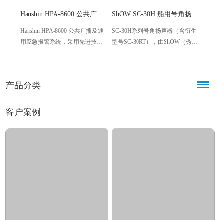
Hanshin HPA-8600 公共广播应急报警系统 符合IMO标准
ShOW SC-30H 船用号角扬声器 壁挂式IP65防水
Hanshin HPA-8600 公共广播及通
SC-30H系列号角扬声器（含衍生
NHE M
用应急报警系统，采用先进技术
型号SC-30RT），由ShOW（秀
Mar
打造，集日常广播与应急报警于
尔）品牌出品，是一款专为船舶
便携
一体，符合IMO III/6.5及
公共广播系统设计的壁挂式设
率输出
MSC.47(66)/Circ.808标准，适配船
备。采用号角式+压缩驱动结构，
标准
产品分类
舶、港口、工业园区等多场景，
具备防水防尘防盐雾、音质清
装，
兼具实用性与合规性。
晰、传播距离远等特点，适配各
工况
类船舶场景。
现场
客户案例