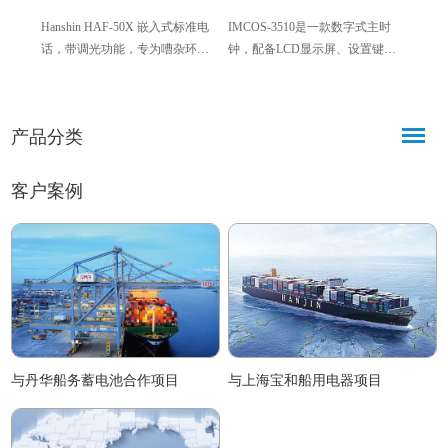
Hanshin HAF-50X 嵌入式标准电
IMCOS-3510是一款数字式主时
IMCO
话，带调光功能，专为嘈杂环境
钟，配备LCD显示屏、设置键盘
一款基
及严苛海洋场景设计，符合国际
及内置微处理器，支持GPS精准授
元，
船舶标准，具备耐用、抗干扰、
时，提供UTC和本地时间双路输
控IM
易集成等特点，广泛应用于各类
出，分为机架式和独立式两种版
能，
产品分类
船舶及海上设施，为海上作业提
本，适配多场景安装，为各类从
三大
供稳定清晰的通信保障。
属设备提供精准统一的时间基
与多
准。
客户案例
与丹华船务蓄电池合作项目
与上海宝和船用电器项目