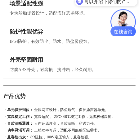
可以介绍下你们的产品么？
场景适配性强
专为船舶场景设计，适配海洋恶劣环境。
防护性能优异
IP54防护，有效防尘、防水、防盐雾侵蚀。
外壳坚固耐用
防腐ABS外壳，耐磨损、抗冲击，经久耐用。
产品优势
ㆍ
单元保护到位：
金属网罩设计，防尘透气，保护扬声器单元。
ㆍ
宽温稳定工作：
宽温适配，-20℃~60℃稳定工作，无惧极端温度。
ㆍ
音质清晰通透：
人声还原度高，音质清晰，穿透力强。
ㆍ
功率灵活可调：
三档功率可调，适配不同船舶区域需求。
ㆍ
兼容性出众：
8Ω阻抗，100V定压输入，兼容性强。