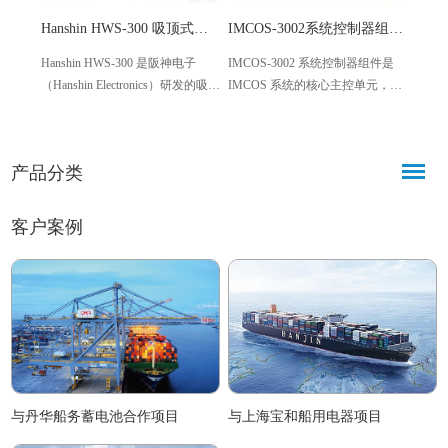
Hanshin HWS-300 吸顶式船舱通道扬声器 船用广播专用
IMCOS-3002系统控制器组件 工业级主备冗余主控单元
Hanshin HWS-300 是阪神电子
IMCOS-3002 系统控制器组件是
HANS
（Hanshin Electronics）研发的吸顶
IMCOS 系统的核心主控单元，集
号HS
式船舱及通道扬声器，专为船舶
成公共广播、对讲、报警等核心
话，
公共广播系统配套设计，适配各
模块，内置报警音发生器与线路
专业
类船舶的船舱、通道等区域，具
前置放大器，支持主备冗余切
候、
产品分类
备大功率、防水防雾、耐腐蚀等
换，适配工业及公共场景，为系
商用
特点，可稳定实现日常播报、应
统稳定运行提供可靠支撑。
景，
急通知等功能。
客户案例
与丹华船务蓄电池合作项目
与上海宝和船用电器项目