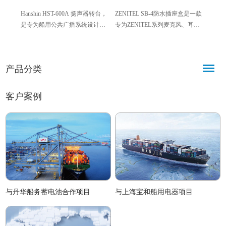
Hanshin HST-600A 扬声器转台，
ZENITEL SB-4防水插座盒是一款
Hans
是专为船用公共广播系统设计的
专为ZENITEL系列麦克风、耳机
（Han
吸顶式配套设备，作为核心配件
设计的配套配件，采用防水防尘
式船
可辅助广播声音全覆盖船舶各区
结构，支持墙面安装，配备防尘
公共
域，适配各类船舶场景，操作便
盖，适配性强、坚固耐用，广泛
类船
产品分类
捷、稳定性强，能满足船舶日常
应用于户外、车间、机房等多种
备大
及应急广播需求。
复杂场景，为音频设备提供稳定
特点
安全的接口连接。
急通
客户案例
与丹华船务蓄电池合作项目
与上海宝和船用电器项目