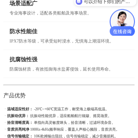
可以介绍下你们的产品么？
场景适配广
专业海事设计，适配各类船舶及海事场景。
防水性能佳
IPX7防水等级，可承受短时浸水，无惧海上潮湿环境。
抗腐蚀性强
防腐蚀材质，有效抵御海水盐雾侵蚀，延长使用寿命。
产品优势
ㆍ
温域适应性好：
-20℃~+60℃宽温工作，耐受海上极端高低温。
ㆍ
抗振动优异：
抗振动性能优异，适应船舶航行颠簸、摇晃场景。
ㆍ
拾音清晰度高：
单指向高灵敏度咪头，拾音清晰，过滤环境杂音。
ㆍ
音质洪亮纯净
100Hz-4kHz频率响应，覆盖人声核心频段，音质洪亮。
ㆍ
信号传输稳定：
10K欧姆输出阻抗，信号传输稳定，减少音频损耗。