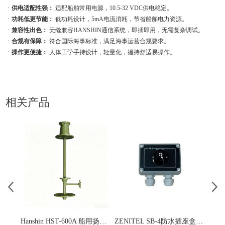
ㆍ
供电适配性强：
适配船舶常用电源，10.5-32 VDC供电稳定。
ㆍ
功耗低更节能：
低功耗设计，5mA电流消耗，节省船舶电力资源。
ㆍ
兼容性出色：
无缝兼容HANSHIN通信系统，即插即用，无需复杂调试。
ㆍ
合规有保障：
符合国际海事标准，满足海事运营合规要求。
ㆍ
操作更便捷：
人体工学手持设计，轻量化，握持舒适易操作。
相关产品
Hanshin HST-600A 船用扬声器转台
ZENITEL SB-4防水插座盒 适配P-66/P-MT7 墙面安装