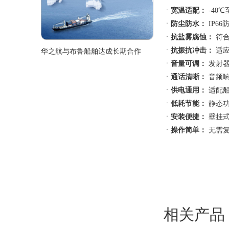
ㆍ
宽温适配：
-40
ㆍ
防尘防水：
IP6
ㆍ
抗盐雾腐蚀：
符合
ㆍ
抗振抗冲击：
适应
华之航与布鲁船舶达成长期合作
ㆍ
音量可调：
发射器
ㆍ
通话清晰：
音频响
ㆍ
供电通用：
适配船
ㆍ
低耗节能：
静态功
ㆍ
安装便捷：
壁挂式
ㆍ
操作简单：
无需复
相关产品