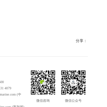
符合并
船级社及工业标准，适配海洋、石油、化工等
场景，兼具供
高危工业场景，可搭配手持或鹅颈麦克风使
特点，可满足
用。
分享：
500
31 4079
marine.com
(中
微信咨询
微信公众号
ine.com
(新加坡)