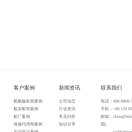
ITCS-A呼叫系统，可实现稳
持多按钮配置，含专用紧急呼叫功能，
通信，保障极端环境下的人员
超越多项国际船级社及行业标准。
客户案例
新闻资讯
联系我们
船舶服务商案例
公司动态
电话：400-8068-
船东船管案例
行业资讯
手机：+86 159 86
船厂案例
常见问答
邮箱：
china@hzh
维修代理商案例
知识分享
国)
石油平台案例
sg@hzhmar