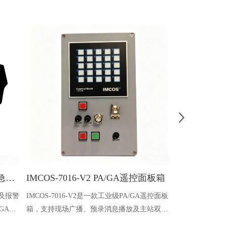
IMCOS-7081-V2 通用报警及紧急呼叫报警面板
IMCOS-7016-V2 PA/GA遥控面板箱
播及报警
IMCOS-7016-V2是一款工业级PA/GA遥控面板
IMCOS 150（
GA系
箱，支持现场广播、预录消息播放及主站双向
一款3U 19
设备支
对讲，集成定制化报警音按键，符合多项国际
广播、应急通