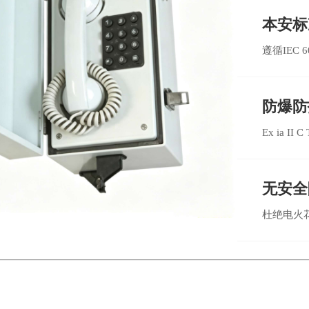
本安标
遵循IEC 
防爆防
Ex ia 
无安全
杜绝电火