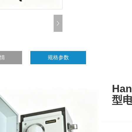
情
规格参数
Han
型