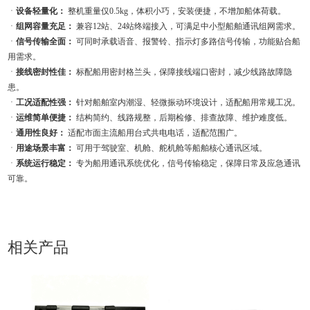
ㆍ
设备轻量化：
整机重量仅0.5kg，体积小巧，安装便捷，不增加船体荷载。
ㆍ
组网容量充足：
兼容12站、24站终端接入，可满足中小型船舶通讯组网需求。
ㆍ
信号传输全面：
可同时承载语音、报警铃、指示灯多路信号传输，功能贴合船
用需求。
ㆍ
接线密封性佳：
标配船用密封格兰头，保障接线端口密封，减少线路故障隐
患。
ㆍ
工况适配性强：
针对船舶室内潮湿、轻微振动环境设计，适配船用常规工况。
ㆍ
运维简单便捷：
结构简约、线路规整，后期检修、排查故障、维护难度低。
ㆍ
通用性良好：
适配市面主流船用台式共电电话，适配范围广。
ㆍ
用途场景丰富：
可用于驾驶室、机舱、舵机舱等船舶核心通讯区域。
ㆍ
系统运行稳定：
专为船用通讯系统优化，信号传输稳定，保障日常及应急通讯
可靠。
相关产品