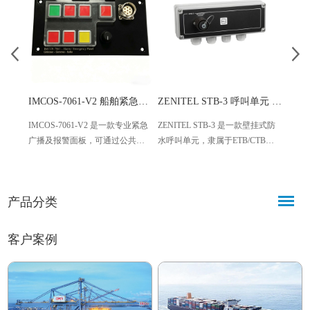
IMCOS-7061-V2 船舶紧急呼叫报警面板
ZENITEL STB-3 呼叫单元 壁挂式防水对讲呼叫器
IMCOS-7061-V2 是一款专业紧急
ZENITEL STB-3 是一款壁挂式防
IBU
广播及报警面板，可通过公共广
水呼叫单元，隶属于ETB/CTB对
厂船用
播（PA）系统实现紧急播报与报
讲系统系列，经官方测试认证可
至75
警音播放，广泛应用于船舶、海
兼容丰泰克（Phontech）CIS对讲
驱动
洋平台等高危场景。产品满足并
系统。产品配备呼叫按钮、防尘
动发
产品分类
超越多项国际权威标准，可靠性
盖音频接口及内置继电器电路。
化集
高、操作便捷，为应急响应提供
有力保障。
客户案例