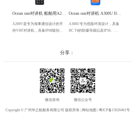
Ocean one对讲机 船舶用A200V漂浮式手持防水对讲机
Ocean one对讲机 A300U IIC T4氢气防爆对讲机 船舶消防本质安全无线电
A200V是专为海事通信设计的手
A300U专为危险环境设计，具备
A60
持VHF对讲机，具备IP68级别的
IIC T4的防爆等级以及IP56、
防设计
防水性能以及落水漂浮功能，配
ECM、CCS等认证，海上钻井平
欧盟
备了LCD显示屏以及双频/三频值
台、港口码头等涉水环境中也可
等级达
守功能。没有信号或长时间无操
使用
水中
分享：
作时自动开启扫描，延长电池使
舶消
用时间。
其他
微信咨询
微信公众号
Copyright © 广州华之航船务有限公司 版权所有 |
网站地图
|
粤ICP备15026461号