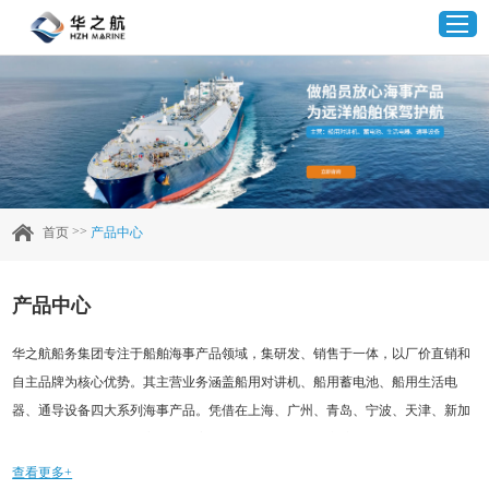
首页
产品中心
>>
首页
产品中心
企业实力
产品中心
客户案例
华之航船务集团专注于船舶海事产品领域，集研发、销售于一体，以厂价直销和
自主品牌为核心优势。其主营业务涵盖船用对讲机、船用蓄电池、船用生活电
新闻资讯
器、通导设备四大系列海事产品。凭借在上海、广州、青岛、宁波、天津、新加
坡、
阿联酋迪拜
等地设立的办公室及大型仓储基地，华之航构建了全球七仓同步
联系我们
供货体系，并承诺国内港口城市12小时全覆盖的配送服务，旨在为全球船舶客户
查看更多+