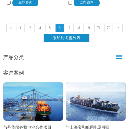
立即咨询
立即咨询
用材料坚固制造，配备清晰通话手
话系统由 Hanshin Electric Mfg. 公司
柄，操作简便。符合船舶通信标
设计制造，确保了船上各部门之间
准，可与船舶通信系统无缝对接，
的无缝连接。
满足船员日常及紧急通信需求，是
<
1
2
4
5
6
7
8
9
71
72
>
船舶通信重要设备。
产品分类
客户案例
与丹华船务蓄电池合作项目
与上海宝和船用电器项目