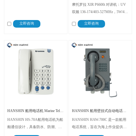
摩托罗拉 XIR P6600i 对讲机：UV
双频 136-174/403-527MHz，5W/4W
高功率，IP67 防水 +(-30℃~+60℃)
立即咨询
立即咨询
耐温，22h 数字续航，64 信道，适
配船舶海事、石油石化、消防，通
信稳定
HANSHIN 船用电话机 Marine Telephone HS-70A
HANSHIN 船用壁挂式自动电话机 HAW-700C
HANSHIN HS-70A船用电话机为船
HANSHIN HAW-700C 是一款船用
舶通信设计，具备防水、防潮、防
电话系统，旨在为海上作业提供可
盐雾特性，适应海洋恶劣环境。采
靠高效的船载通信。该自动交换电