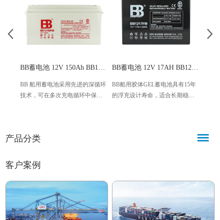
BB蓄电池 12V 150Ah BB12150FM
BB蓄电池 12V 17AH BB1217FM
BB 船用蓄电池采用先进的深循环
BB船用胶体GEL蓄电池具有15年
BB船
技术，可在多次充电循环中保持
的浮充设计寿命，适合长期稳定
具有1
稳定的性能，从而延长使用寿命
供电的需求。适合各种气候条件
长期
并减少更换频率，非常适合长途
下的船只使用。采用阀控密封设
气候
航行。
计，无游离电解液，减少维护成
控密
产品分类
本和工作量，适用于船舶的起
少维
动、通信照明等电源系统
舶的
统，
客户案例
池