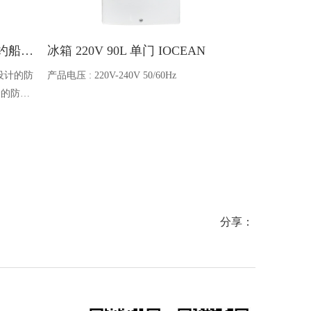
Ocean one对讲机 SOLAS公约船舶消防A600V ATEX防爆对讲机
冰箱 220V 90L 单门 IOCEAN
BB蓄电池 6V
设计的防
产品电压 : 220V-240V 50/60Hz
电池类型 : 船
全的防爆
能够在掉
舶消防、
爆通讯设
分享：