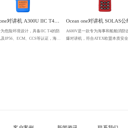
Ocean one对讲机 A300U IIC T4氢气防爆对讲机 船舶消防本质安全无线电
U专为危险环境设计，具备IIC T4的防
A600V是一款专为海事和船舶消防
及IP56、ECM、CCS等认证，海上
爆对讲机，符合ATEX欧盟本质安
台、港口码头等涉水环境中也可使用
认证，防水等级达到了IP68级别，
落水中时自动浮出水面，适用于船
港口码头、石油石化和其他需要防
备的场合
客户案例
新闻资讯
联系我们