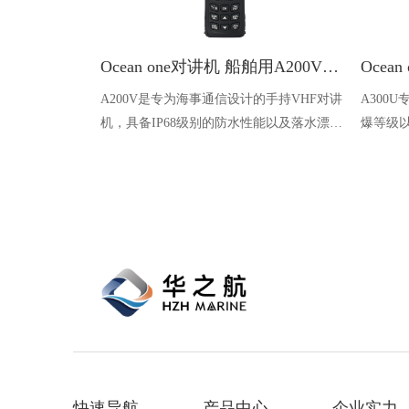
Ocean one对讲机 船舶用A200V漂浮式手持防水对讲机
A200V是专为海事通信设计的手持VHF对讲
A300
机，具备IP68级别的防水性能以及落水漂浮
爆等级以
功能，配备了LCD显示屏以及双频/三频值
钻井平
守功能。没有信号或长时间无操作时自动开
启扫描，延长电池使用时间。
快速导航
产品中心
企业实力