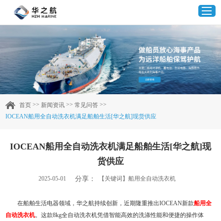
首页
产品中心
>>
>>
>>
首页
新闻资讯
常见问答
IOCEAN船用全自动洗衣机满足船舶生活[华之航]现货供应
企业实力
IOCEAN船用全自动洗衣机满足船舶生活[华之航]现
客户案例
货供应
新闻资讯
分享：
2025-05-01
【关键词】船用全自动洗衣机
联系我们
在船舶生活电器领域，华之航持续创新，近期隆重推出IOCEAN新款
船用全
自动洗衣机
。这款8kg全自动洗衣机凭借智能高效的洗涤性能和便捷的操作体