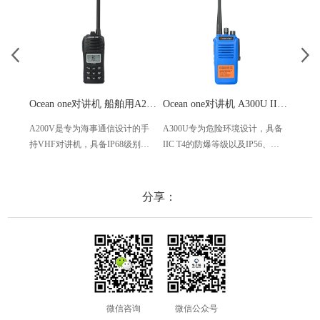
Ocean one对讲机 船舶用A200V漂浮式手持防水对讲机
Ocean one对讲机 A300U IIC T4氢气防爆对讲机 船舶消防本质安全无线电
A200V是专为海事通信设计的手
A300U专为危险环境设计，具备
A60
持VHF对讲机，具备IP68级别的
IIC T4的防爆等级以及IP56、
防设计
防水性能以及落水漂浮功能，配
ECM、CCS等认证，海上钻井平
欧盟
备了LCD显示屏以及双频/三频值
台、港口码头等涉水环境中也可
等级达
守功能。没有信号或长时间无操
使用
水中
分享：
作时自动开启扫描，延长电池使
舶消
用时间。
其他
微信咨询
微信公众号