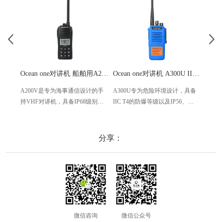
Ocean one对讲机 船舶用A200V漂浮式手持防水对讲机
Ocean one对讲机 A300U IIC T4氢气防爆对讲机 船舶消防本质安全无线电
A200V是专为海事通信设计的手
A300U专为危险环境设计，具备
A60
持VHF对讲机，具备IP68级别的
IIC T4的防爆等级以及IP56、
防设计
防水性能以及落水漂浮功能，配
ECM、CCS等认证，海上钻井平
欧盟
备了LCD显示屏以及双频/三频值
台、港口码头等涉水环境中也可
等级达
守功能。没有信号或长时间无操
使用
水中
分享：
作时自动开启扫描，延长电池使
舶消
用时间。
其他
微信咨询
微信公众号