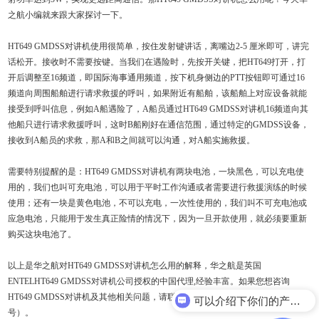
之航小编就来跟大家探讨一下。
HT649 GMDSS对讲机使用很简单，按住发射键讲话，离嘴边2-5 厘米即可，讲完
话松开。接收时不需要按键。当我们在遇险时，先按开关键，把HT649打开，打
开后调整至16频道，即国际海事通用频道，按下机身侧边的PTT按钮即可通过16
频道向周围船舶进行请求救援的呼叫，如果附近有船舶，该船舶上对应设备就能
接受到呼叫信息，例如A船遇险了，A船员通过HT649 GMDSS对讲机16频道向其
他船只进行请求救援呼叫，这时B船刚好在通信范围，通过特定的GMDSS设备，
接收到A船员的求救，那A和B之间就可以沟通，对A船实施救援。
需要特别提醒的是：HT649 GMDSS对讲机有两块电池，一块黑色，可以充电使
用的，我们也叫可充电池，可以用于平时工作沟通或者需要进行救援演练的时候
使用；还有一块是黄色电池，不可以充电，一次性使用的，我们叫不可充电池或
应急电池，只能用于发生真正险情的情况下，因为一旦开款使用，就必须要重新
购买这块电池了。
以上是华之航对HT649 GMDSS对讲机怎么用的解释，华之航是英国
ENTELHT649 GMDSS对讲机公司授权的中国代理,经验丰富。如果您想咨询
HT649 GMDSS对讲机及其他相关问题，请联系在线客服15986314079（微信同
可以介绍下你们的产品么？
号）。