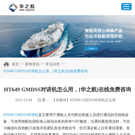
首页
产品中心
>>
>>
>>
首页
新闻资讯
常见问答
HT649 GMDSS对讲机怎么用，[华之航]在线免费咨询
企业实力
HT649 GMDSS对讲机怎么用，[华之航]在线免费咨询
客户案例
分享：
2023-12-04
【关键词】HT649 GMDSS对讲机怎么用
新闻资讯
HT649 GMDSS对讲机
是主要用于遇险人员与附近救援人员进行通信的无线电设
备，可使用指配给国际海上移动业务的所有VHF频道，当遇到紧急情况时，可在
联系我们
16频道向其他船只或海洋巡逻队发送求救信号，也可满足船上日常通信需要。发
射功率达到5W，实现更远距离通信。那HT649 GMDSS对讲机怎么用呢？今天华