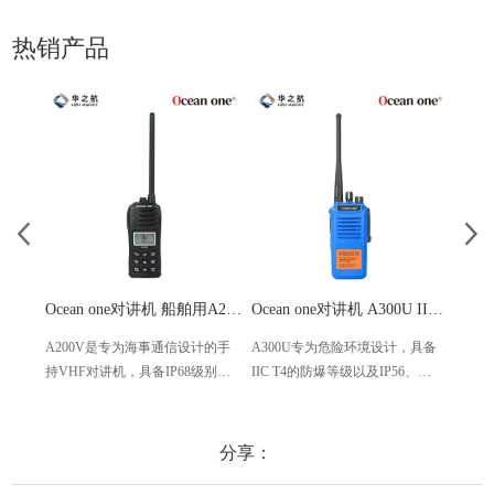
热销产品
Ocean one对讲机 船舶用A200V漂浮式手持防水对讲机
Ocean one对讲机 A300U IIC T4氢气防爆对讲机 船舶消防本质安全无线电
A200V是专为海事通信设计的手
A300U专为危险环境设计，具备
A60
持VHF对讲机，具备IP68级别的
IIC T4的防爆等级以及IP56、
防设计
防水性能以及落水漂浮功能，配
ECM、CCS等认证，海上钻井平
欧盟
备了LCD显示屏以及双频/三频值
台、港口码头等涉水环境中也可
等级达
守功能。没有信号或长时间无操
使用
水中
分享：
作时自动开启扫描，延长电池使
舶消
用时间。
其他