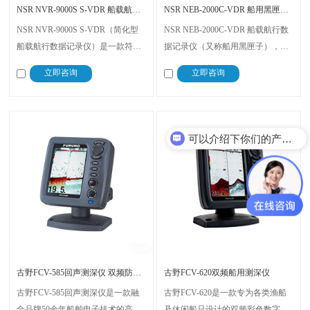
NSR NVR-9000S S-VDR 船载航行数据记录仪 符合IMO标准
NSR NEB-2000C-VDR 船用黑匣子 船载航行数据记录仪
NSR NVR-9000S S-VDR（简化型
NSR NEB-2000C-VDR 船载航行数
船载航行数据记录仪）是一款符合
据记录仪（又称船用黑匣子），集
国际海事最新标准的高性能船舶设
成GNSS接收机，搭载64GB存储模
立即咨询
立即咨询
备，可灵活切换VDR与S-VDR工作
块，可稳定记录至少48小时船舶航
模式，适配500总吨及以上各类商
行数据，为航行安全、事故追溯提
船、客轮、渔船及特种船舶。
供可靠支撑，适配各类船舶，符合
海事规范。
可以介绍下你们的产品么？
古野FCV-585回声测深仪 双频防水 渔船专用
古野FCV-620双频船用测深仪
古野FCV-585回声测深仪是一款融
古野FCV-620是一款专为各类渔船
合品牌50余年船舶电子技术的高性
及休闲船只设计的双频彩色数字测