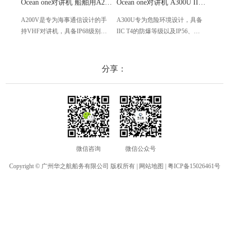
Ocean one对讲机 船舶用A200V漂浮式手持防水对讲机
Ocean one对讲机 A300U IIC T4氢气防爆对讲机 船舶消防本质安全无线电
A200V是专为海事通信设计的手
A300U专为危险环境设计，具备
A60
持VHF对讲机，具备IP68级别的
IIC T4的防爆等级以及IP56、
防设计
防水性能以及落水漂浮功能，配
ECM、CCS等认证，海上钻井平
欧盟
备了LCD显示屏以及双频/三频值
台、港口码头等涉水环境中也可
等级达
守功能。没有信号或长时间无操
使用
水中
分享：
作时自动开启扫描，延长电池使
舶消
用时间。
其他
微信咨询
微信公众号
Copyright © 广州华之航船务有限公司 版权所有 |
网站地图
|
粤ICP备15026461号