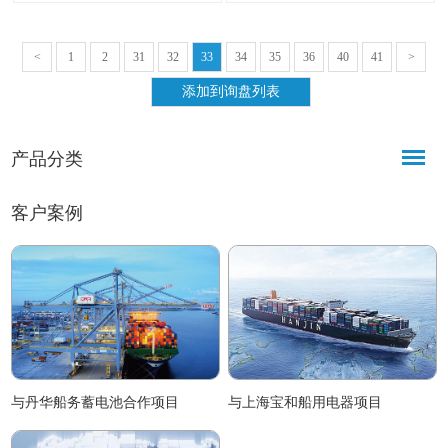
技术，探测精准、运行稳定、操作
心特点，集成多模式显示、自动调
便捷，适配各类海洋作业环境，为
节、智能报警等功能
渔业从业者提供高效探测解决方
<
1
2
31
32
33
34
35
36
40
41
>
案。
产品分类
客户案例
与丹华船务蓄电池合作项目
与上海宝和船用电器项目