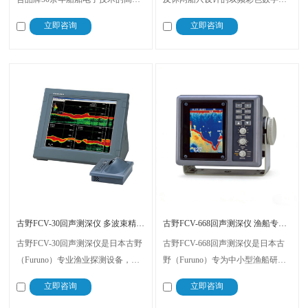
能设备，主打双频精准探测、便捷
深仪，搭载古野50余年船用电子核
立即咨询
立即咨询
操作与稳定耐用，适配各类渔船及
心技术，支持50/200kHz双频段探
休闲船舶，可实现深浅水区鱼群探
测，输出功率600瓦，配备5.6英寸
测、水深监测等核心功能。
高亮显示屏，操作便捷、安装灵
活。
古野FCV-30回声测深仪 多波束精准鱼群探测
古野FCV-668回声测深仪 渔船专用智能双频鱼群探测设备
古野FCV-30回声测深仪是日本古野
古野FCV-668回声测深仪是日本古
（Furuno）专业渔业探测设备，适
野（Furuno）专为中小型渔船研发
配近海、远洋捕捞及鱼类资源调
的紧凑型彩色视频测深设备，以精
立即咨询
立即咨询
查，采用多波束+分裂波束双核心
准探测、便捷操作、坚固耐用为核