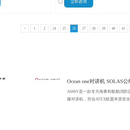
立即咨询
行安全提供可靠信号支撑。
低功耗、抗干扰强等特点，适配3.02-3.08
频段，广泛应用于各类船用导航、监控
<
1
2
24
25
26
27
28
29
40
41
A600V是一款专为海事和船舶消防
爆对讲机，符合ATEX欧盟本质安
认证，防水等级达到了IP68级别，
落水中时自动浮出水面，适用于船
港口码头、石油石化和其他需要防
备的场合