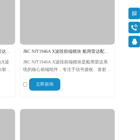
JRC NJC4002 波导型假负载 船用X波段雷达专用
JRC NJT1946A X波段前端模块 船用雷达配件 抗恶劣环境
为X波
JRC NJT1946A X波段前端模块是船用雷达系
余射频
统的核心前端组件，专注于信号接收、发射及
坏设
初步处理，适配各类商用、公务船舶雷达设
立即咨询
常运
备，具备高可靠性、高精准度等特点，现货供
便捷。
应、品质达标，为船舶航行安全提供稳定信号
支撑。