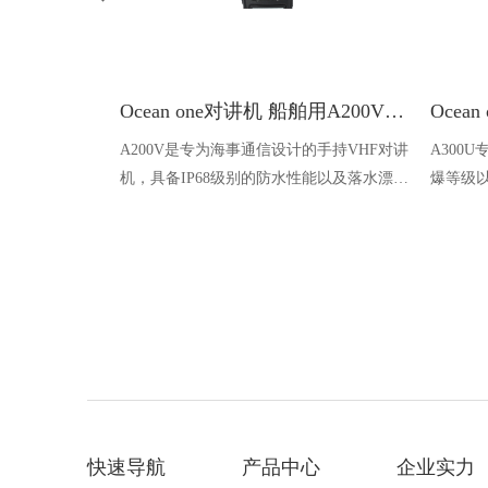
Ocean one对讲机 船舶用A200V漂浮式手持防水对讲机
A200V是专为海事通信设计的手持VHF对讲
A300
机，具备IP68级别的防水性能以及落水漂浮
爆等级以
功能，配备了LCD显示屏以及双频/三频值
钻井平
守功能。没有信号或长时间无操作时自动开
启扫描，延长电池使用时间。
快速导航
产品中心
企业实力