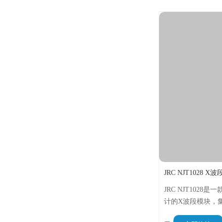
JRC NJT102
计的X波段模块，
备体积小、重量轻