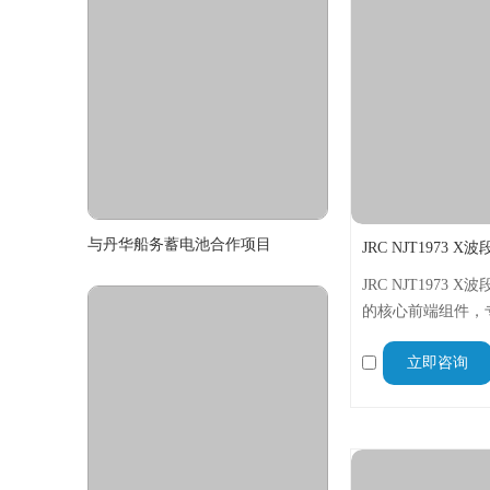
与丹华船务蓄电池合作项目
JRC NJT1973
的核心前端组件，
测场景设计，集成
立即咨询
核心功能，具备小
扰性强等特点，适