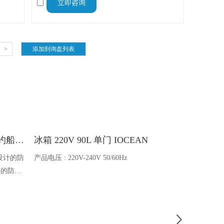
立即咨询
GHz
免受高功率射频信号损坏，具备体积小、性能
雷达。
优、环保安全等特点。
>
Ocean one对讲机 SOLAS公约船舶消防A600V ATEX防爆对讲机
冰箱 220V 90L 单门 IOCEAN
BB蓄电池 6V
设计的防
产品电压 : 220V-240V 50/60Hz
电池类型 : 船
全的防爆
能够在掉
舶消防、
爆通讯设