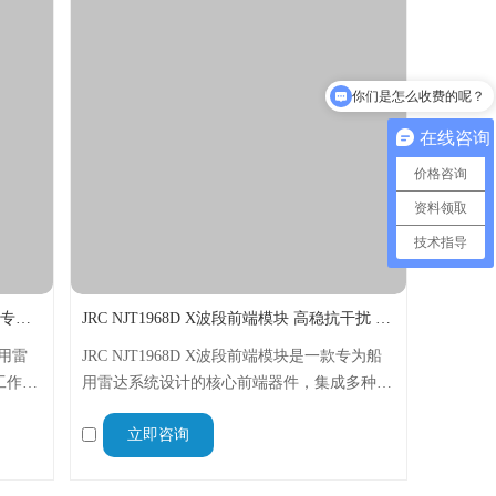
你们是怎么收费的呢？
在线咨询
价格咨询
资料领取
技术指导
JRC NJT1949A X波段前端模块 船用雷达专用 高集成低噪声
JRC NJT1968D X波段前端模块 高稳抗干扰 船舶专用
船用雷
JRC NJT1968D X波段前端模块是一款专为船
工作于
用雷达系统设计的核心前端器件，集成多种关
放大器、
键功能单元，工作于9.40-9.42GHz X波段，具
立即咨询
轻量
备体积小、重量轻、性能稳定、抗干扰强等特
点，广泛应用于各类海事场景。