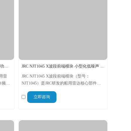
JRC NJT1968B X波段前端模块 高稳定低功耗集成组件
JRC NJT1045 X波段前端模块 小型化低噪声 船用雷达部件
船用雷
JRC NJT1045 X波段前端模块（型号：
作频率
NJT1045）是JRC研发的船用雷达核心部件，
单元，
专为船载导航、海事监视雷达前端设计，集成
立即咨询
适配各
多种核心组件，具备小型化、低噪声、高稳定
等特点，适配各类民用及商用船舶。