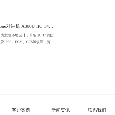
Ocean one对讲机 A300U IIC T4氢气防爆对讲机 船舶消防本质安全无线电
U专为危险环境设计，具备IIC T4的防
及IP56、ECM、CCS等认证，海上
台、港口码头等涉水环境中也可使用
客户案例
新闻资讯
联系我们