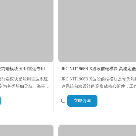
JRC NJT1973 X波段前端模块 船用雷达专用核心组件
 X波段前端模块是船用雷达系统
JRC NJT1968B X波段前端模块是专为
专为各类船舶导航、海事监
达系统前端设计的高集成核心组件，工
低噪声放大、混频、本振等
覆盖9.38-9.44GHz，集成多种核心功能
立即咨询
型轻量化、性能稳定、抗干
具备小型化、高稳定、低噪声等特点，
配多种吨位船舶雷达系统。
类民用及商用船舶雷达。