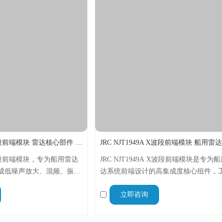
JRC NJT1969 X波段前端模块 雷达核心部件 RoHS合规
 X波段前端模块，专为船用雷达
JRC NJT1949A X波段前端模块是专为
成低噪声放大、混频、振荡
达系统前端设计的高集成度核心组件，
，体积小巧、性能稳定，适
9.415-9.475GHz X波段，集成低噪声
立即咨询
GHz频段，可满足各类船舶雷达的
镜像抑制混频器等核心单元，具备小型
障航行安全。
化、性能稳定、运维便捷等特点。