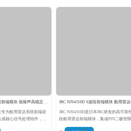
JRC NJT1028 X波段前端模块 低噪声高稳定射频模块
8是一款专为船用雷达系统前端设
JRC NJS4310D是日本JRC研发的高可靠
集成核心信号处理组件，具
段船用雷达前端模块，集成PIN二极管
、性能稳定的特点，适配各
器、低噪声放大器等核心部件，具备小