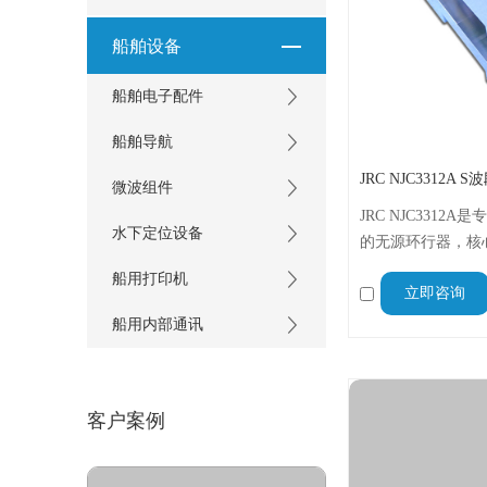
船舶设备
船舶电子配件
船舶导航
微波组件
JRC NJC3312
水下定位设备
的无源环行器，核
反向隔离，衔接磁
船用打印机
立即咨询
舰载、车载及地面
高隔离、宽温适配
船用内部通讯
高效运行。
客户案例