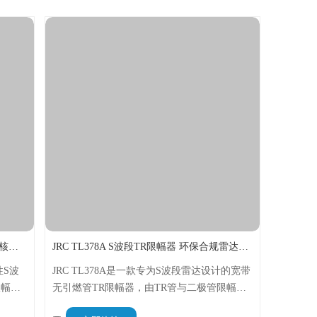
JRC NJS4310D S波段前端模块 船用雷达核心部件
JRC TL378A S波段TR限幅器 环保合规雷达接收保护优选
性S波
JRC TL378A是一款专为S波段雷达设计的宽带
限幅
无引燃管TR限幅器，由TR管与二极管限幅器
型化、
组合而成，核心作用是保护接收机混频二极管