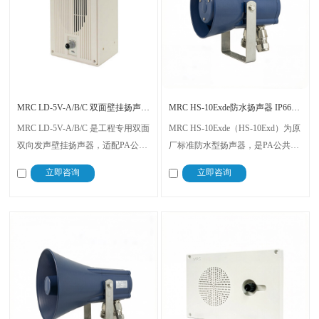
MRC LD-5V-A/B/C 双面壁挂扬声器 PA/GA公共广播音箱
MRC HS-10Exde防水扬声器 IP66工业PA/GA系统防爆音响
MRC LD-5V-A/B/C 是工程专用双面
MRC HS-10Exde（HS-10Exd）为原
双向发声壁挂扬声器，适配PA公共
厂标准防水型扬声器，是PA公共广
广播、GA消防应急广播系统。产品
播、GA紧急警报系统专用配套设
立即咨询
立即咨询
分5W、2W、1W三个功率规格，双
备。产品支持多档位功率输出，采
面出声结构可有效改善狭长通道声
用铝合金材质、IP66防护等级，标
场覆盖不足的问题。
配2个密封格兰头，无音量调节功
能，结构简约实用。