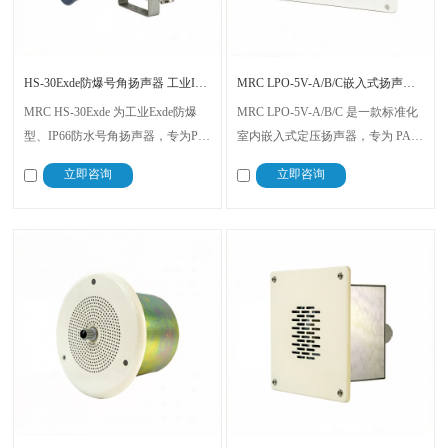
HS-30Exde防爆号角扬声器 工业IP66防水
MRC LPO-5V-A/B/C嵌入式扬声器 100V室内公共广播
MRC HS-30Exde 为工业Exde防爆
MRC LPO-5V-A/B/C 是一款标准化
型、IP66防水号角扬声器，专为PA
室内嵌入式定压扬声器，专为 PA
公共广播、GA通用报警系统配套设
公共广播、GA 紧急广播、消防联
立即咨询
立即咨询
计。产品基于经典HS30号角结构升
动广播系统配套设计。产品区分
级防爆密封工艺，采用高强度耐候
5W、2W、1W 三种额定功率型号，
壳体、100V定压变压器内置设计。
可根据室内空间面积、声场覆盖需
求灵活选型。