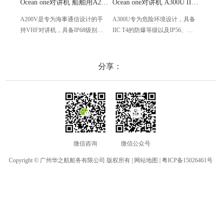
Ocean one对讲机 船舶用A200V漂浮式手持防水对讲机
Ocean one对讲机 A300U IIC T4氢气防爆对讲机 船舶消防本质安全无线电
A200V是专为海事通信设计的手
A300U专为危险环境设计，具备
A60
持VHF对讲机，具备IP68级别的
IIC T4的防爆等级以及IP56、
防设计
防水性能以及落水漂浮功能，配
ECM、CCS等认证，海上钻井平
欧盟
备了LCD显示屏以及双频/三频值
台、港口码头等涉水环境中也可
等级达
守功能。没有信号或长时间无操
使用
水中
分享：
作时自动开启扫描，延长电池使
舶消
用时间。
其他
微信咨询
微信公众号
Copyright © 广州华之航船务有限公司 版权所有 |
网站地图
|
粤ICP备15026461号