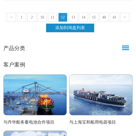
组20f接地结构，原厂防护等级标识
水、海边海风与盐雾飞溅等严苛工
为IP56。
况设计。
<
1
2
10
11
12
13
14
15
40
41
>
产品分类
客户案例
与丹华船务蓄电池合作项目
与上海宝和船用电器项目