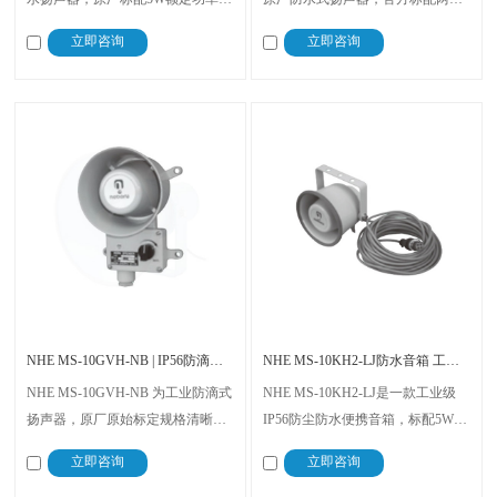
IP56外壳防护等级。防护性能严格
式接线结构，支持15W、10W、
立即咨询
立即咨询
执行GB/T 4208-2017国家标准，等
5W、2W四档功率调节。产品核心
同采用IEC 60529:2013国际标准。
特征为防水结构设计，接线制式标
准，是一款通用性常规扩声扬声
器。
NHE MS-10GVH-NB | IP56防滴式工业扬声器
NHE MS-10KH2-LJ防水音箱 工业IP56户外5W30米长线
NHE MS-10GVH-NB 为工业防滴式
NHE MS-10KH2-LJ是一款工业级
扬声器，原厂原始标定规格清晰：
IP56防尘防水便携音箱，标配5W额
具备防滴结构，额定功率2W，采用
定输出功率与30米超长原装音频线
立即咨询
立即咨询
三线式接线系统，配备VC音圈、2
缆，专为多尘、潮湿、户外高压喷