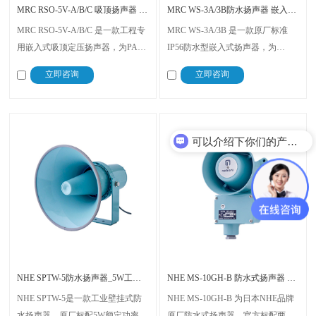
MRC RSO-5V-A/B/C 吸顶扬声器 嵌入式公共广播
MRC WS-3A/3B防水扬声器 嵌入式IP56船舶工业PA/GA
MRC RSO-5V-A/B/C 是一款工程专
MRC WS-3A/3B 是一款原厂标准
用嵌入式吸顶定压扬声器，为PA公
IP56防水型嵌入式扬声器，为
共广播、GA紧急广播系统配套终端
PA/GA公共广播、紧急广播系统专
立即咨询
立即咨询
设备。产品分为A、B、C三种规
用配套设备。产品分为两个规格，
格，分别搭载5W、2W、1W标准额
WS-3A额定功率2W、WS-3B额定功
定功率，可根据空间大小灵活选
率1W，采用ABS工程塑料机身、双
可以介绍下你们的产品么？
型，匹配不同场景的广播声场需
防水格兰头接线结构。
你们是怎么收费的呢？
求。
NHE SPTW-5防水扬声器_5W工业壁挂IP56
NHE MS-10GH-B 防水式扬声器 两线式四档功率
NHE SPTW-5是一款工业壁挂式防
NHE MS-10GH-B 为日本NHE品牌
水扬声器，原厂标配5W额定功率与
原厂防水式扬声器，官方标配两线