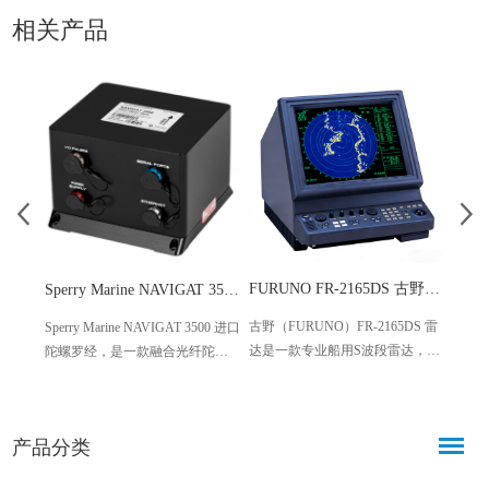
相关产品
FURUNO FR-2165DS 古野船用S波段雷达 21英寸高分辨率
Sperry Marine NAVIGAT 3500 陀螺罗经 光纤陀螺导航设备
古野（FURUNO）FR-2165DS 雷
JRC 
Sperry Marine NAVIGAT 3500 进口
达是一款专业船用S波段雷达，凭
紧凑
陀螺罗经，是一款融合光纤陀螺
借高分辨率显示、稳定探测性能
型船
（FOG）与运动参考单元
及丰富适配功能，成为各类船舶
稳定为
（MRU）的高端网络化导航设
航行安全的核心保障设备，兼顾
瓦发
备，搭载CompassNet航向管理系
产品分类
合规性与实用性，适配多场景海
6英
统，凭借免维护、高精度、高稳
事航行需求。
范围达
定性的核心特质。