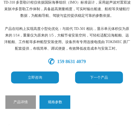
TD‑310 多普勒计程仪依据国际海事组织（IMO）标准设计，采用超声波对置双波
束脉冲多普勒工作体制，具备超高测量精度，可实时输出船速、航程等关键航行
数据，为船舶导航、驾驶与监控提供稳定可靠的参数依据。
产品在结构上实现高度小型化优化：与前代 TD‑501 相比，显示单元体积仅为原
来的 1/14，重量仅为原来的 1/5，大幅节省安装空间，可轻松适配沿海船舶、远
洋船舶、工作船等多种船型安装使用。设备所有专用连接电缆由 TOKIMEC 原厂
配套提供，布线简单、调试便捷，有效降低改造成本与安装工时。
159 8631 4079
立即咨询
下一个产品
产品详情
规格参数