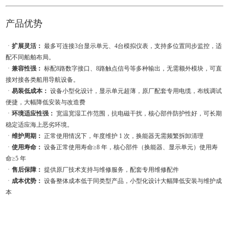
产品优势
ㆍ
扩展灵活：
最多可连接3台显示单元、4台模拟仪表，支持多位置同步监控，适
配不同船舶布局。
ㆍ
兼容性强：
标配8路数字接口、8路触点信号等多种输出，无需额外模块，可直
接对接各类船用导航设备。
ㆍ
易装低成本：
设备小型化设计，显示单元超薄，原厂配套专用电缆，布线调试
便捷，大幅降低安装与改造费
ㆍ
环境适应性强：
宽温宽湿工作范围，抗电磁干扰，核心部件防护性好，可长期
稳定适应海上恶劣环境。
ㆍ
维护周期：
正常使用情况下，年度维护 1 次，换能器无需频繁拆卸清理
ㆍ
使用寿命：
设备正常使用寿命≥8 年，核心部件（换能器、显示单元）使用寿
命≥5 年
ㆍ
售后保障：
提供原厂技术支持与维修服务，配套专用维修配件
ㆍ
成本优势：
设备整体成本低于同类型产品，小型化设计大幅降低安装与维护成
本