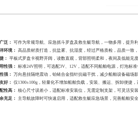
广泛：
可作为常规导航、应急抓斗罗盘及救生艇导航，一物多用，提升
洋环境：
高品质材质打造，抗盐雾、抗湿度，经过严格质检，品质一致
捷：
平板式罗盘卡视野开阔，读数直观，背部照明柔和，夜间及低能见
用性强：
标准24V照明，可选配3V、12V，适配不同船舶电源，灯泡标
性强：
万向悬挂隔绝震动，铂铱合金指针抗磁干扰，减少船舶设备磁场
友好：
仅1300±100g，轻量化不增加船舶负载，安装、搬运、拆卸便捷
配性高：
核心尺寸误差小，适配标准安装位，无需定制支架，可灵活安
余充足：
主导航故障时可快速启用，适配救生艇应急场景，完善船舶安