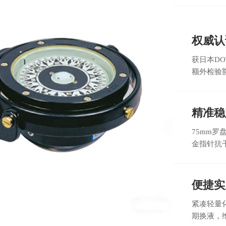
权威认
获日本D
额外检验
精准稳
75mm罗
金指针抗
便捷实
紧凑轻量
期换液，