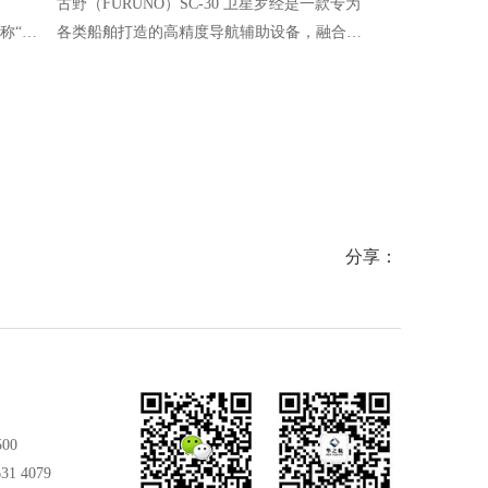
古野（FURUNO）SC-30 卫星罗经是一款专为
YDK（横河）P
称“黑
各类船舶打造的高精度导航辅助设备，融合紧
电磁阀控制船
品严
凑式GPS天线与内置处理器的一体化设计，无
块化紧凑设计
录船舶
需复杂安装即可投入使用。
安装便捷、操
分享：
500
31 4079