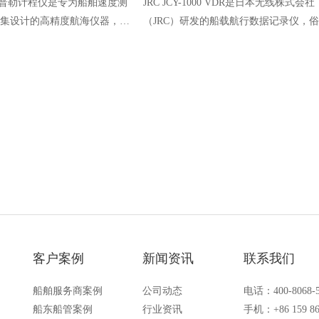
02 多普勒计程仪是专为船舶速度测
JRC JCY-1000 VDR是日本无线株式会社
集设计的高精度航海仪器，采
（JRC）研发的船载航行数据记录仪，俗
理，实时输出对水船速、累计
匣子”，专为国际航行船舶设计制造。产
数据，为船舶导航、靠离泊、
格遵循国际海事相关标准，核心用于记
定可靠的速度依据。
航行全流程关键数据
客户案例
新闻资讯
联系我们
船舶服务商案例
公司动态
电话：400-8068-
船东船管案例
行业资讯
手机：+86 159 86