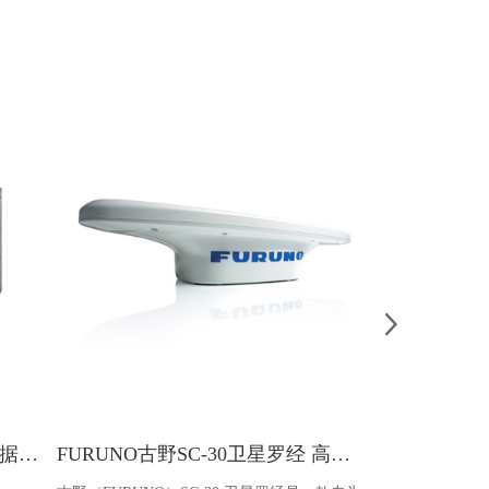
JRC JCY-1000 VDR 船载航行数据记录仪 黑匣子
FURUNO古野SC-30卫星罗经 高精度船用定位导航