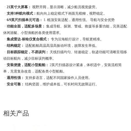
ㆍ
21英寸大屏幕：
视野开阔，显示清晰，减少船员视觉疲劳。
ㆍ
支持3种航向模式：
航向向上稳定模式下画面无模糊，视野稳定。
ㆍ
6/9英尺扫描单元可选：
1. 桅顶安装适配，通用性强。 导航与安全优势
ㆍ
功能全面，适配多场景：
集成导航、探测、警戒、救援等多重功能，完美适配
休闲游艇、小型渔船的各类使用需求。
ㆍ
集成雷达-标绘仪复合模式：
专为沿海航行设计，导航更精准。
ㆍ
结构稳定：
适配船舶高温高湿高振动环境，故障发生率低。
ㆍ
目标跟踪稳定，不易误判：
天线扫描均匀、转速稳定，轨迹功能可清晰呈现移
动目标航向，减少目标误判概率。
ㆍ
安装便捷，适配小型船舶：
2英尺扫描器设计紧凑，体积适中，安装流程简
单，无需复杂改造，适配各类小型船舶。
ㆍ
通用性强：
支持多语言，适配不同国家操作人员使用。
ㆍ
安全可靠：
结构坚固，维护成本低，可长时间无故障运行。
相关产品