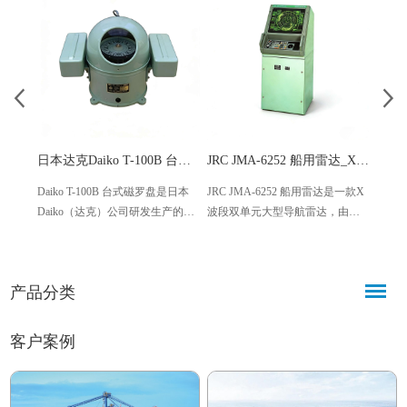
日本达克Daiko T-100B 台式磁罗盘 精准导航
JRC JMA-6252 船用雷达_X波段双单元导航雷达
Daiko T-100B 台式磁罗盘是日本
JRC JMA-6252 船用雷达是一款X
YDK
Daiko（达克）公司研发生产的专
波段双单元大型导航雷达，由全
横河（
业导航设备，以精准定位、稳定
球知名船用电子设备制造商JRC研
向通
耐用为核心特点，采用优质非磁
发生产，专为各类船舶提供精
量设
性材质与高精度磁传感技术，搭
准、稳定的导航避碰解决方案。
及丰
产品分类
配人性化设计。
各类
准采
计航
客户案例