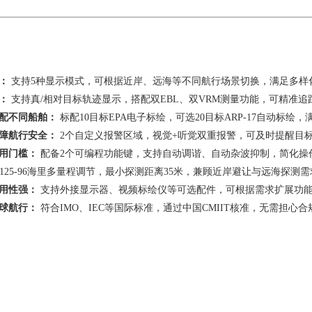
：
支持5种显示模式，可根据近岸、远海等不同航行场景切换，满足多样
：
支持真/相对目标轨迹显示，搭配双EBL、双VRM测量功能，可精准
配不同船舶：
标配10目标EPA电子标绘，可选20目标ARP-17自动标
障航行安全：
2个自定义报警区域，视觉+听觉双重报警，可及时提醒目
用门槛：
配备2个可编程功能键，支持自动调谐、自动杂波抑制，简化操
.125-96海里多量程调节，最小探测距离35米，兼顾近岸避让与远海探测
用性强：
支持外接显示器、视频标绘仪等可选配件，可根据需求扩展功
球航行：
符合IMO、IEC等国际标准，通过中国CMIIT核准，无需担心