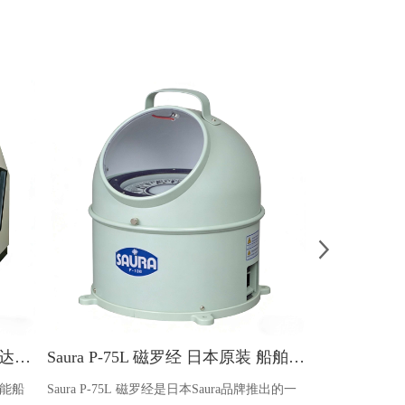
古野FURUNO FAR-2855船用雷达_X波段50kW大功率
Saura P-75L 磁罗经 日本原装 船舶专用精密导航设备
性能船
Saura P-75L 磁罗经是日本Saura品牌推出的一
Daiko T-1