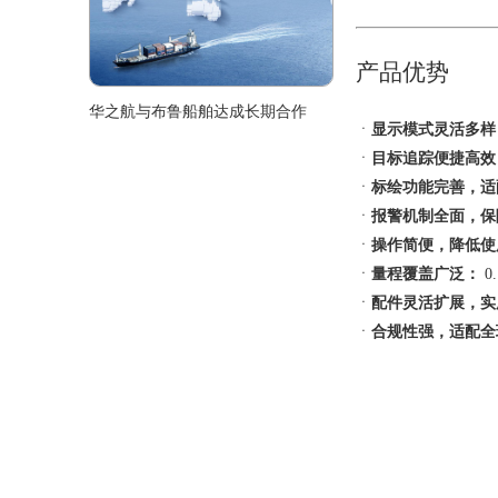
产品优势
华之航与布鲁船舶达成长期合作
ㆍ
显示模式灵活多样
ㆍ
目标追踪便捷高效
ㆍ
标绘功能完善，适
ㆍ
报警机制全面，保
ㆍ
操作简便，降低使
ㆍ
量程覆盖广泛：
0
ㆍ
配件灵活扩展，实
ㆍ
合规性强，适配全