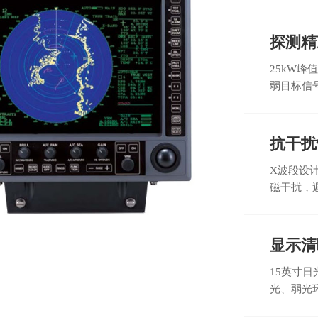
探测精
25kW
弱目标信
抗干扰
X波段设计
磁干扰，
显示清
15英寸日
光、弱光