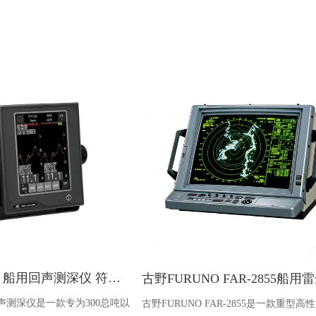
JRC JFE-400 船用回声测深仪 符合 IMO 标准 双频显示
00 回声测深仪是一款专为300总吨以
古野FURUNO FAR-2855是一款重型高