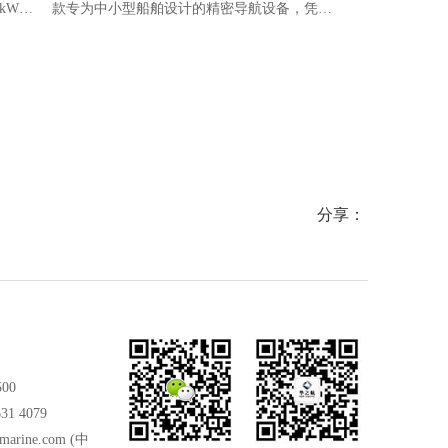
kW大
款专为中小型船舶设计的精密导航设备，凭借
Daiko（大
经验与
认证齐全、结构耐用、维护便捷等优势，广泛
标准，核心用
准，适
应用于500总吨以下船舶及救生艇，可作为主
平台的航向指
导航或应急备用罗经，为船舶航行提供精准、
稳定的航向指示。
分享：
500
31 4079
marine.com
(中