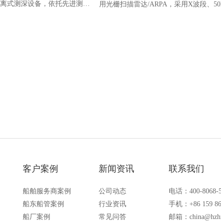
离式测深设备，依托先进测深
用光栅扫描雷达/ARPA，采用X波段、50
度、高可靠性的水深测量，符
功率设计，融合品牌50年海事电子研发
相关标准，广泛应用于各类商
先进技术，严格遵循IMO及IEC相关标
行导航。
配1999年1月1日后各类船舶
客户案例
新闻资讯
联系我们
船舶服务商案例
公司动态
电话：400-8068-
船东船管案例
行业资讯
手机：+86 159 86
船厂案例
常见问答
邮箱：
china@hzh