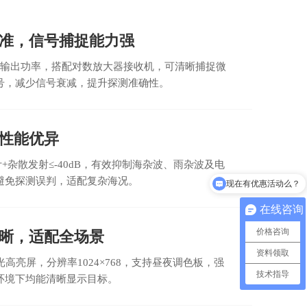
准，信号捕捉能力强
峰值输出功率，搭配对数放大器接收机，可清晰捕捉微
号，减少信号衰减，提升探测准确性。
性能优异
+杂散发射≤-40dB，有效抑制海杂波、雨杂波及电
避免探测误判，适配复杂海况。
现在有优惠活动么？
在线咨询
价格咨询
晰，适配全场景
资料领取
光高亮屏，分辨率1024×768，支持昼夜调色板，强
技术指导
环境下均能清晰显示目标。