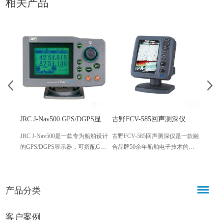
相关产品
JRC J-Nav500 GPS/DGPS显示器 船用高精度导航设备
古野FCV-585回声测深仪 双频防水 渔船专用
JRC J-Nav500是一款专为船舶设计
古野FCV-585回声测深仪是一款融
NSR 
的GPS/DGPS显示器，可搭配GPS
合品牌50余年船舶电子技术的高
警系统
112或DGPS 212传感器使用，具备
性能设备，主打双频精准探测、
船舶
高精度定位、大容量存储、操作
便捷操作与稳定耐用，适配各类
报警
便捷等优势，适配近海航行、港
渔船及休闲船舶，可实现深浅水
员状
产品分类
口作业等多种场景，为船舶航行
区鱼群探测、水深监测等核心功
史追
提供稳定、可靠的导航支撑。
能。
位规
险。
客户案例