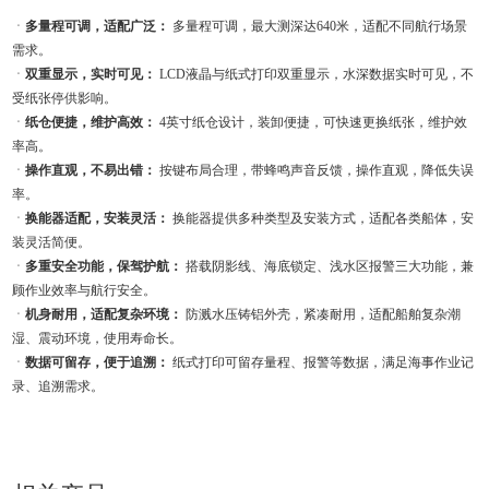
ㆍ
多量程可调，适配广泛：
多量程可调，最大测深达640米，适配不同航行场景
需求。
ㆍ
双重显示，实时可见：
LCD液晶与纸式打印双重显示，水深数据实时可见，不
受纸张停供影响。
ㆍ
纸仓便捷，维护高效：
4英寸纸仓设计，装卸便捷，可快速更换纸张，维护效
率高。
ㆍ
操作直观，不易出错：
按键布局合理，带蜂鸣声音反馈，操作直观，降低失误
率。
ㆍ
换能器适配，安装灵活：
换能器提供多种类型及安装方式，适配各类船体，安
装灵活简便。
ㆍ
多重安全功能，保驾护航：
搭载阴影线、海底锁定、浅水区报警三大功能，兼
顾作业效率与航行安全。
ㆍ
机身耐用，适配复杂环境：
防溅水压铸铝外壳，紧凑耐用，适配船舶复杂潮
湿、震动环境，使用寿命长。
ㆍ
数据可留存，便于追溯：
纸式打印可留存量程、报警等数据，满足海事作业记
录、追溯需求。