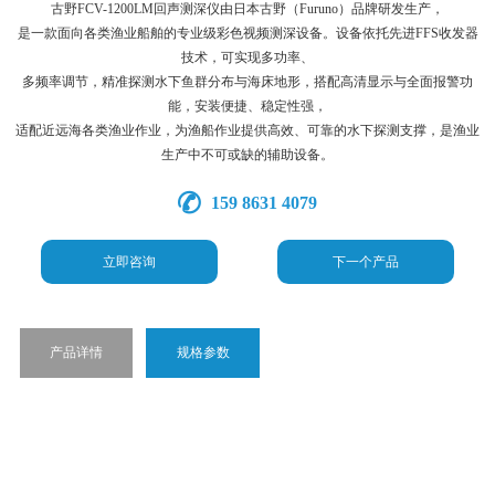
古野FCV-1200LM回声测深仪由日本古野（Furuno）品牌研发生产，
是一款面向各类渔业船舶的专业级彩色视频测深设备。设备依托先进FFS收发器
技术，可实现多功率、
多频率调节，精准探测水下鱼群分布与海床地形，搭配高清显示与全面报警功
能，安装便捷、稳定性强，
适配近远海各类渔业作业，为渔船作业提供高效、可靠的水下探测支撑，是渔业
生产中不可或缺的辅助设备。
159 8631 4079
立即咨询
下一个产品
产品详情
规格参数