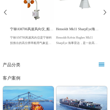
Hensoldt Mk11 SharpEye海事雷达 船用导航探测设备
宁禄AM706风速风向仪_船用高精度风速风向测量设备
Hensoldt Kelvin Hughes Mk11
宁禄AM706风速风向仪是宁禄科
古野（F
SharpEye 海事雷达，是一款高适
技推出的高分辨率船用气象监测
雷达
配性军民用船用导航探测设备，
设备，依托先进技术打造，专为
用雷
主打抗干扰、全量程精准探测核
船舶航行、海上作业场景设计，
型船
心优势，采用全相干脉冲多普勒
可精准采集风速、风向数据，具
设备
产品分类
技术，搭配X/S双波段
备测量精准、环境适应性强、操
稳定
（300W/200W）配置。
作便捷等特点。
际海
客户案例