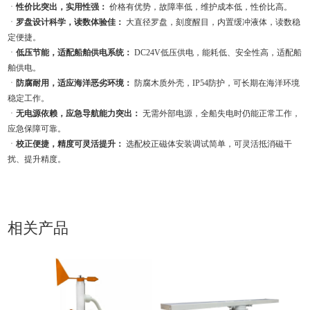
ㆍ
性价比突出，实用性强：
价格有优势，故障率低，维护成本低，性价比高。
ㆍ
罗盘设计科学，读数体验佳：
大直径罗盘，刻度醒目，内置缓冲液体，读数稳
定便捷。
ㆍ
低压节能，适配船舶供电系统：
DC24V低压供电，能耗低、安全性高，适配船
舶供电。
ㆍ
防腐耐用，适应海洋恶劣环境：
防腐木质外壳，IP54防护，可长期在海洋环境
稳定工作。
ㆍ
无电源依赖，应急导航能力突出：
无需外部电源，全船失电时仍能正常工作，
应急保障可靠。
ㆍ
校正便捷，精度可灵活提升：
选配校正磁体安装调试简单，可灵活抵消磁干
扰、提升精度。
相关产品