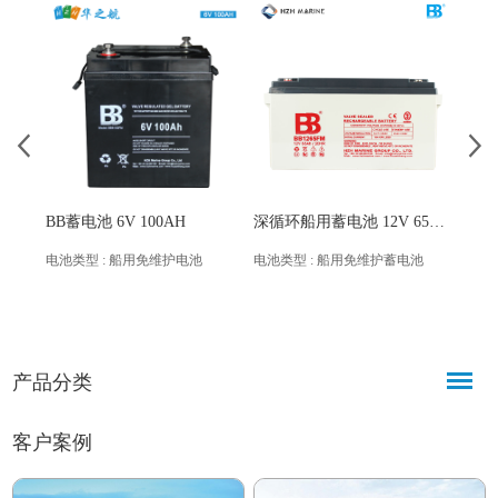
BB蓄电池 6V 100AH
深循环船用蓄电池 12V 65Ah BB1265FM
电池类型 : 船用免维护电池
电池类型 : 船用免维护蓄电池
这是一
150
性能
据重
艺和
产品分类
环境
于柴
流电
客户案例