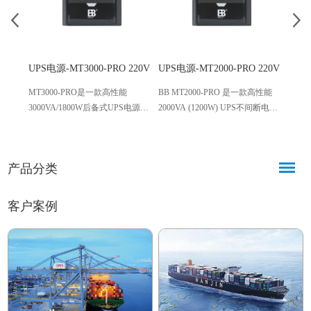
UPS电源-MT3000-PRO 220V
UPS电源-MT2000-PRO 220V
UPS电
MT3000-PRO是一款高性能
BB MT2000-PRO 是一款高性能
MT15
3000VA/1800W后备式UPS电源。
2000VA (1200W) UPS不间断电
式 UP
具备CPU智能控制、AC 220V稳压
源。具备CPU智能控制、自动稳
出22
输出及模拟正弦波技术。专为船
压及冷启动功能。专为计算机、
备 。
舶设备、精密电子及计算机系统
精密电子及海上船舶系统设计，
恢复
产品分类
设计，提供过载保护、冷启动及
提供断电保护与浪涌抑制，切换
动 。可
断电自动重启功能，确保关键设
时间仅4-6ms。
实现
备电力不间断。
舶等
客户案例