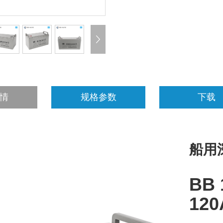
情
规格参数
下载
船用
BB 
12