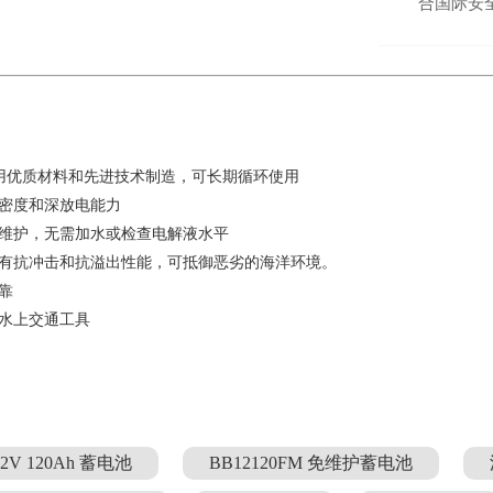
合国际安
采用优质材料和先进技术制造，可长期循环使用
密度和深放电能力
维护，无需加水或检查电解液水平
有抗冲击和抗溢出性能，可抵御恶劣的海洋环境。
靠
水上交通工具
12V 120Ah 蓄电池
BB12120FM 免维护蓄电池