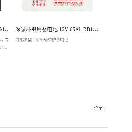
深循环船用蓄电池 12V 18Ah BB1218FM
深循环船用蓄电池 12V 65Ah BB1265FM
电池，专
电池类型 : 船用免维护蓄电池
BB12200F
设计，
计 。它额定容量
续航 +
压12V 。尺寸为5
为小型
高），约重55.3
案”。
1600A 。
。
分享：